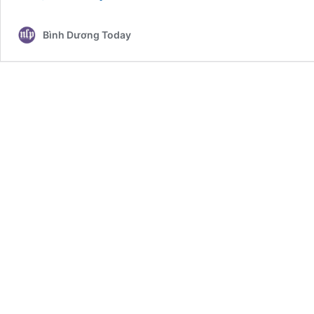
Bạt
Nhựa
Bình Dương Today
Đen
2
Mặt
HDPE
Lót
Làm
Muối
Bền
35
Năm