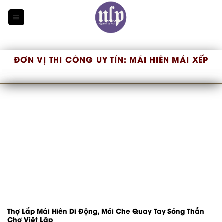
Skip
to
content
ĐƠN VỊ THI CÔNG UY TÍN:
MÁI HIÊN MÁI XẾP
Thợ Lắp Mái Hiên Di Động, Mái Che Quay Tay Sóng Thần
Chợ Việt Lập