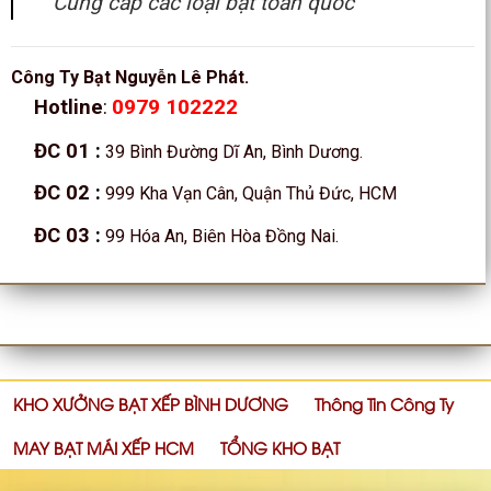
Cung cấp các loại bạt toàn quốc
Công Ty Bạt Nguyễn Lê Phát.
0979 102222
Hotline
:
ĐC 01
:
39 Bình Đường Dĩ An, Bình Dương.
ĐC 02
:
999 Kha Vạn Cân, Quận Thủ Đức, HCM
ĐC 03
:
99 Hóa An, Biên Hòa Đồng Nai.
KHO XƯỞNG BẠT XẾP BÌNH DƯƠNG
Thông Tin Công Ty
MAY BẠT MÁI XẾP HCM
TỔNG KHO BẠT