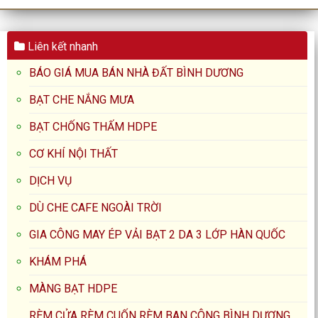
Liên kết nhanh
BÁO GIÁ MUA BÁN NHÀ ĐẤT BÌNH DƯƠNG
BẠT CHE NẮNG MƯA
BẠT CHỐNG THẤM HDPE
CƠ KHÍ NỘI THẤT
DỊCH VỤ
DÙ CHE CAFE NGOÀI TRỜI
GIA CÔNG MAY ÉP VẢI BẠT 2 DA 3 LỚP HÀN QUỐC
KHÁM PHÁ
MÀNG BẠT HDPE
RÈM CỬA RÈM CUỐN RÈM BAN CÔNG BÌNH DƯƠNG