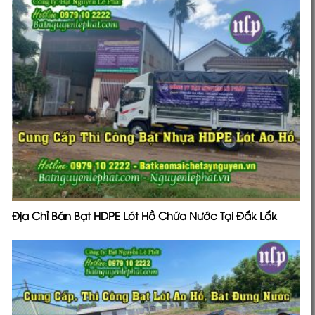
Địa Chỉ Bán Bạt HDPE Lót Hồ Chứa Nước Tại Đắk Lắk