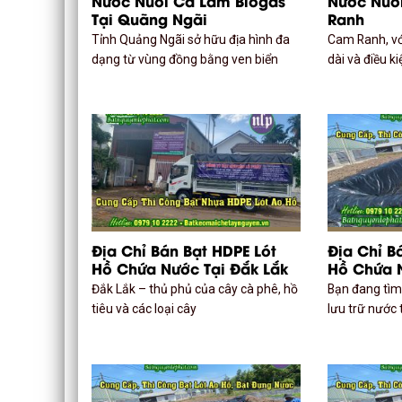
Nước Nuôi Cá Làm Biogas
Nước Nuô
Tại Quãng Ngãi
Ranh
Tỉnh Quảng Ngãi sở hữu địa hình đa
Cam Ranh, với
dạng từ vùng đồng bằng ven biển
dài và điều k
Địa Chỉ Bán Bạt HDPE Lót
Địa Chỉ B
Hồ Chứa Nước Tại Đắk Lắk
Hồ Chứa 
Đắk Lắk – thủ phủ của cây cà phê, hồ
Bạn đang tìm 
tiêu và các loại cây
lưu trữ nước t