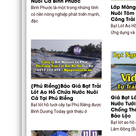
Nuôi Cá Bình Phước
Lớp Màng 
Bình Phước là một trong những tỉnh
Nuôi Tôm 
có nền nông nghiệp phát triển mạnh,
Công Trải
đặc
Bạt Lót Ao H
Ứng dụng và 
[Phú Riềng]Báo Giá Bạt Trải
Lót Ao Hồ Chứa Nước Nuôi
Giá Bạt L
Cá Tại Phú Riềng
Nước Tưới
Bạt lót hồ tưới cây tại Phú Riềng được
Chống Th
Bình Dương Today giới thiệu ở
Bảo Lộc
Bạt lót ao h
Lâm Đồng (Bả