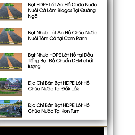
Bạt HDPE Lót Ao Hồ Chứa Nước
Nuôi Cá Làm Biogas Tại Quãng
Ngãi
Bạt Nhựa Lót Ao Hồ Chứa Nước
Nuôi Tôm Cá tại Cam Ranh
Bạt Nhựa HDPE Lót Hồ tại Dầu
Tiếng Bạt Đủ Chuẩn DEM chất
lượng
Địa Chỉ Bán Bạt HDPE Lót Hồ
Chứa Nước Tại Đắk Lắk
Địa Chỉ Bán Bạt HDPE Lót Hồ
Chứa Nước Tại Kon Tum