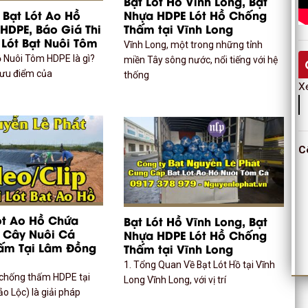
Bạt Lót Hồ Vĩnh Long, Bạt
Bạt Lót Ao Hồ
Nhựa HDPE Lót Hồ Chống
HDPE, Báo Giá Thi
Thấm tại Vĩnh Long
 Lót Bạt Nuôi Tôm
Vĩnh Long, một trong những tỉnh
ồ Nuôi Tôm HDPE là gì?
miền Tây sông nước, nổi tiếng với hệ
ưu điểm của
thống
X
C
ót Ao Hồ Chứa
Bạt Lót Hồ Vĩnh Long, Bạt
 Cây Nuôi Cá
Nhựa HDPE Lót Hồ Chống
ấm Tại Lâm Đồng
Thấm tại Vĩnh Long
1. Tổng Quan Về Bạt Lót Hồ tại Vĩnh
ồ chống thấm HDPE tại
Long Vĩnh Long, với vị trí
o Lộc) là giải pháp