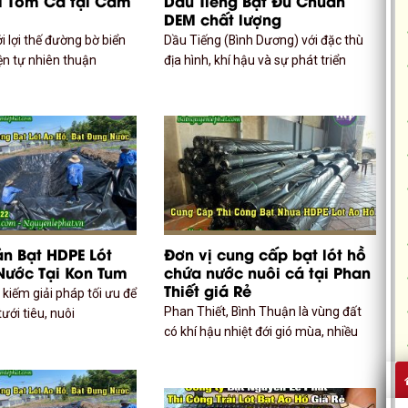
i Tôm Cá tại Cam
Dầu Tiếng Bạt Đủ Chuẩn
DEM chất lượng
 lợi thế đường bờ biển
Dầu Tiếng (Bình Dương) với đặc thù
iện tự nhiên thuận
địa hình, khí hậu và sự phát triển
án Bạt HDPE Lót
Đơn vị cung cấp bạt lót hồ
Nước Tại Kon Tum
chứa nước nuôi cá tại Phan
Thiết giá Rẻ
kiếm giải pháp tối ưu để
Phan Thiết, Bình Thuận là vùng đất
ưới tiêu, nuôi
có khí hậu nhiệt đới gió mùa, nhiều