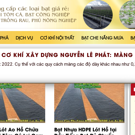
 PHÁ
DỊCH VỤ
CƠ KHÍ NỘI THẤT
BẠT CHE NẮNG MƯA
B
 CƠ KHÍ XÂY DỰNG NGUYỄN LÊ PHÁT:
MÀNG 
2022. Cụ thể với các quy cách màng các độ dày khác nhau như 
Lót Ao Hồ Chứa
Bạt Nhựa HDPE Lót Hồ tại