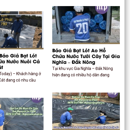
Báo Giá Bạt Lót Ao Hồ
Báo Giá Bạt Lót
Chứa Nước Tưới Cây Tại Gia
ứa Nước Nuôi Cá
Nghĩa – Đắk Nông
át
Tại khu vực Gia Nghĩa – Đắk Nông
Today) – Khách hàng ở
hiện đang có nhiều hộ dân đang
Cát đang có nhu cầu