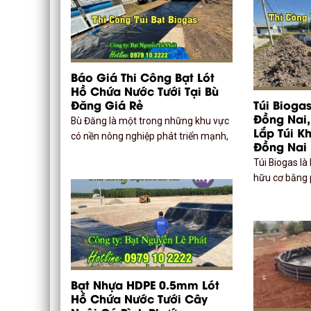
Báo Giá Thi Công Bạt Lót
Hồ Chứa Nước Tưới Tại Bù
Đăng Giá Rẻ
Túi Biogas
Đồng Nai,
Bù Đăng là một trong những khu vực
Lắp Túi K
có nền nông nghiệp phát triển mạnh,
Đồng Nai
Túi Biogas là
hữu cơ bằng
Bạt Nhựa HDPE 0.5mm Lót
Hồ Chứa Nước Tưới Cây