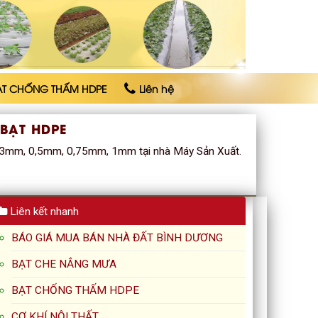
ẠT CHỐNG THẤM HDPE
Liên hệ
BẠT HDPE
0,3mm, 0,5mm, 0,75mm, 1mm tại nhà Máy Sản Xuất.
Liên kết nhanh
BÁO GIÁ MUA BÁN NHÀ ĐẤT BÌNH DƯƠNG
BẠT CHE NẮNG MƯA
BẠT CHỐNG THẤM HDPE
CƠ KHÍ NỘI THẤT