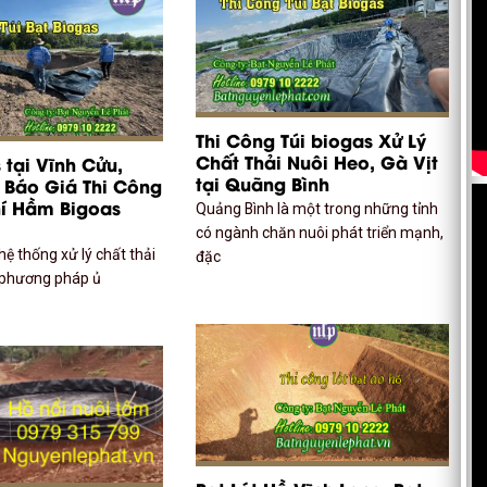
Thi Công Túi biogas Xử Lý
Chất Thải Nuôi Heo, Gà Vịt
 tại Vĩnh Cửu,
tại Quãng Bình
 Báo Giá Thi Công
hí Hầm Bigoas
Quảng Bình là một trong những tỉnh
có ngành chăn nuôi phát triển mạnh,
 hệ thống xử lý chất thải
đặc
 phương pháp ủ