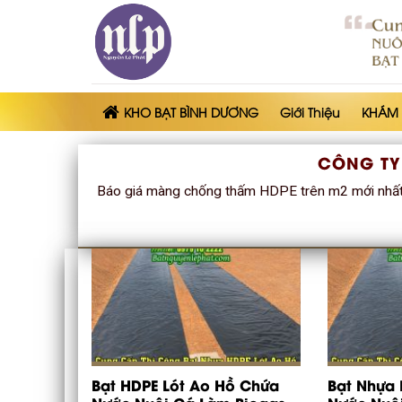
Skip
to
content
KHO BẠT BÌNH DƯƠNG
Giới Thiệu
KHÁM
CÔNG TY
Báo giá màng chống thấm HDPE trên m2 mới nhất 
Bạt HDPE Lót Ao Hồ Chứa
Bạt Nhựa 