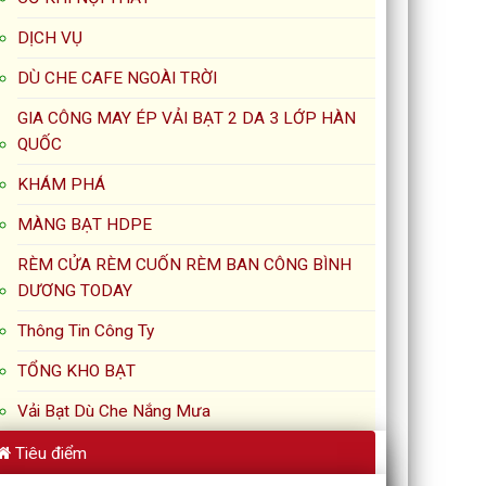
DỊCH VỤ
DÙ CHE CAFE NGOÀI TRỜI
GIA CÔNG MAY ÉP VẢI BẠT 2 DA 3 LỚP HÀN
QUỐC
KHÁM PHÁ
MÀNG BẠT HDPE
RÈM CỬA RÈM CUỐN RÈM BAN CÔNG BÌNH
DƯƠNG TODAY
Thông Tin Công Ty
TỔNG KHO BẠT
Vải Bạt Dù Che Nắng Mưa
Tiêu điểm