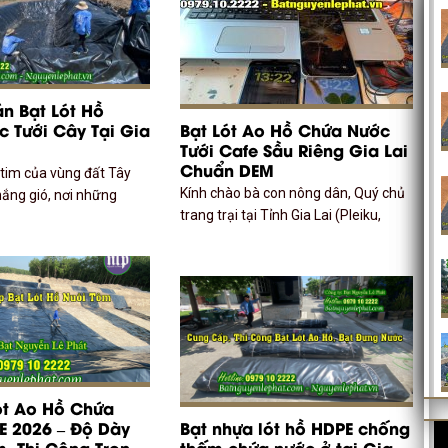
án Bạt Lót Hồ
 Tưới Cây Tại Gia
Bạt Lót Ao Hồ Chứa Nước
Tưới Cafe Sầu Riêng Gia Lai
Chuẩn DEM
i tim của vùng đất Tây
Kính chào bà con nông dân, Quý chủ
ắng gió, nơi những
trang trại tại Tỉnh Gia Lai (Pleiku,
ót Ao Hồ Chứa
E 2026 – Độ Dày
Bạt nhựa lót hồ HDPE chống
, Thi Công Trọn
thấm chứa nước ở tại Gia