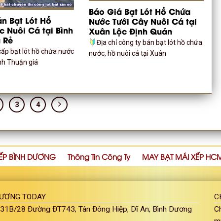
Báo Giá Bạt Lót Hồ Chứa
án Bạt Lót Hồ
Nước Tưới Cây Nuôi Cá tại
 Nuôi Cá tại Bình
Xuân Lộc Định Quán
 Rẻ
Địa chỉ công ty bán bạt lót hồ chứa
cấp bạt lót hồ chứa nước
nước, hồ nuôi cá tại Xuân
ình Thuận giá
3
4
ẾP BÌNH DƯƠNG
Thông Tin Công Ty
MAY BẠT MÁI XẾP HC
DƯƠNG TODAY
C
: 31B/28 Đường ĐT743, Tân Đông Hiệp, Dĩ An, Bình Dương
Ch