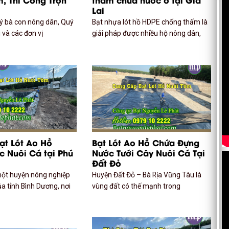
Lai
ý bà con nông dân, Quý
Bạt nhựa lót hồ HDPE chống thấm là
i và các đơn vị
giải pháp được nhiều hộ nông dân,
ạt Lót Ao Hồ
Bạt Lót Ao Hồ Chứa Đựng
 Nuôi Cá tại Phú
Nước Tưới Cây Nuôi Cá Tại
Đất Đỏ
một huyện nông nghiệp
Huyện Đất Đỏ – Bà Rịa Vũng Tàu là
a tỉnh Bình Dương, nơi
vùng đất có thế mạnh trong