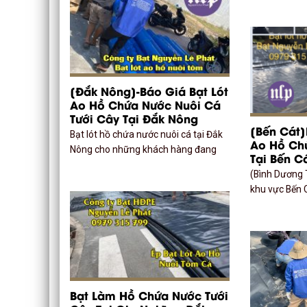
[Đắk Nông]-Báo Giá Bạt Lót
Ao Hồ Chứa Nước Nuôi Cá
Tưới Cây Tại Đắk Nông
[Bến Cát]
Bạt lót hồ chứa nước nuôi cá tại Đắk
Ao Hồ Ch
Nông cho những khách hàng đang
Tại Bến C
(Bình Dương 
khu vực Bến 
Bạt Làm Hồ Chứa Nước Tưới