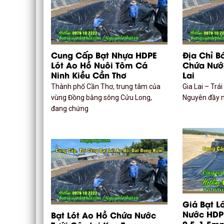
Cung Cấp Bạt Nhựa HDPE
Địa Chỉ B
Lót Ao Hồ Nuôi Tôm Cá
Chứa Nước
Ninh Kiều Cần Thơ
Lai
Thành phố Cần Thơ, trung tâm của
Gia Lai – Trá
vùng Đồng bằng sông Cửu Long,
Nguyên đầy n
đang chứng
Giá Bạt L
Nước HDP
Bạt Lót Ao Hồ Chứa Nước
0.5–1.5mm