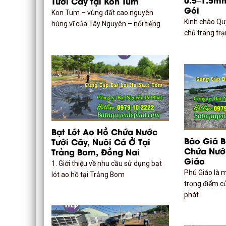
Tưới Cây tại Kon Tum
Gói
Kon Tum – vùng đất cao nguyên
Kính chào Qu
hùng vĩ của Tây Nguyên – nổi tiếng
chủ trang trạ
Bạt Lót Ao Hồ Chứa Nước
Báo Giá B
Tưới Cây, Nuôi Cá Ở Tại
Chứa Nước
Trảng Bom, Đồng Nai
Giáo
1. Giới thiệu về nhu cầu sử dụng bạt
Phú Giáo là 
lót ao hồ tại Trảng Bom
trọng điểm củ
phát