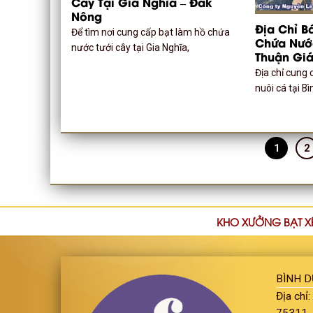
Cây Tại Gia Nghĩa – Đắk
Nông
Địa Chỉ B
Để tìm nơi cung cấp bạt làm hồ chứa
Chứa Nước
nước tưới cây tại Gia Nghĩa,
Thuận Giá
Địa chỉ cung 
nuôi cá tại B
1
2
KHO XƯỞNG BẠT X
BÌNH 
Địa chỉ