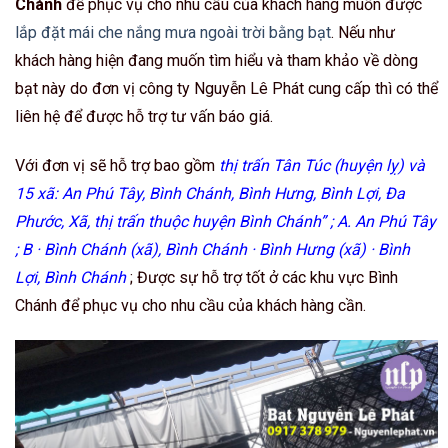
Chánh
để phục vụ cho nhu cầu của khách hàng muốn được
lắp đặt mái che nắng mưa ngoài trời bằng bạt
. Nếu như
khách hàng hiện đang muốn tìm hiểu và tham khảo về dòng
bạt này do đơn vị công ty Nguyễn Lê Phát cung cấp thì có thể
liên hệ để được hỗ trợ tư vấn báo giá.
Với đơn vị sẽ hỗ trợ bao gồm
thị trấn Tân Túc (huyện lỵ) và
15 xã: An Phú Tây, Bình Chánh, Bình Hưng, Bình Lợi, Đa
Phước, Xã, thị trấn thuộc huyện Bình Chánh” ; A. An Phú Tây
; B · Bình Chánh (xã), Bình Chánh · Bình Hưng (xã) · Bình
Lợi, Bình Chánh
; Được sự hỗ trợ tốt ở các khu vực Bình
Chánh để phục vụ cho nhu cầu của khách hàng cần.