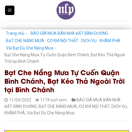
Skip
to
content
Trang chủ
›
BÁO GIÁ MUA BÁN NHÀ ĐẤT BÌNH DƯƠNG
BẠT CHE NẮNG MƯA
CƠ KHÍ NỘI THẤT
DỊCH VỤ
KHÁM PHÁ
Vải Bạt Dù Che Nắng Mưa
›
Bạt Che Nắng Mưa Tự Cuốn Quận Bình Chánh, Bạt Kéo Thả Ngoài
Trời tại Bình Chánh
Bạt Che Nắng Mưa Tự Cuốn Quận
Bình Chánh, Bạt Kéo Thả Ngoài Trời
tại Bình Chánh
11/04/2022
1174 lượt xem
BÁO GIÁ MUA BÁN NHÀ
ĐẤT BÌNH DƯƠNG
,
BẠT CHE NẮNG MƯA
,
CƠ KHÍ NỘI THẤT
,
DỊCH VỤ
,
KHÁM PHÁ
,
Vải Bạt Dù Che Nắng Mưa