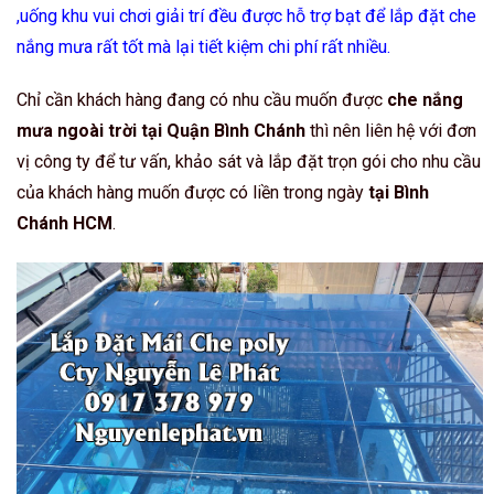
,uống khu vui chơi giải trí đều được hỗ trợ bạt để lắp đặt che
nắng mưa rất tốt mà lại tiết kiệm chi phí rất nhiều.
Chỉ cần khách hàng đang có nhu cầu muốn được
che nắng
mưa ngoài trời tại Quận Bình Chánh
thì nên liên hệ với đơn
vị công ty để tư vấn, khảo sát và lắp đặt trọn gói cho nhu cầu
của khách hàng muốn được có liền trong ngày
tại Bình
Chánh HCM
.