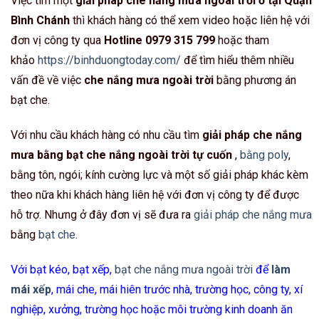
Việc tìm một
giải pháp che nắng mưa ngoài trời ở tại Quận
Bình Chánh
thì khách hàng có thể xem video hoặc liên hệ với
đơn vị công ty qua
Hotline 0979 315 799
hoặc tham
khảo
https://binhduongtoday.com/
để tìm hiểu thêm nhiều
vấn đề về việc
che nắng mưa ngoài trời
bằng phương án
bạt che.
Với nhu cầu khách hàng có nhu cầu tìm
giải pháp che nắng
mưa bằng bạt che nắng ngoài trời tự cuốn
,
bằng poly
,
bằng tôn, ngói; kính cường lực và một số giải pháp khác kèm
theo nữa khi khách hàng liên hệ với đơn vị công ty để được
hỗ trợ. Nhưng ở đây đơn vị sẽ đưa ra
giải pháp che nắng mưa
bằng
bạt che
.
Với bạt kéo, bạt xếp,
bạt che nắng mưa ngoài trời
để
làm
mái xếp
, mái che, mái hiên trước nhà, trường học, công ty, xí
nghiệp, xưởng, trường học hoặc môi trường kinh doanh ăn