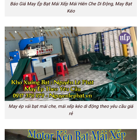
Báo Giá May Ép Bạt Mái Xếp Mái Hiên Che Di Động, May Bạt
Kéo
May ép vải bạt mái che, mái xếp kéo di động theo yêu cầu giá
rẻ