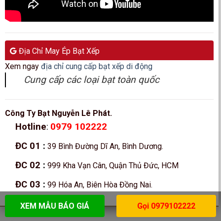
Địa Chỉ May Ép Bạt Xếp
Xem ngay
địa chỉ cung cấp bạt xếp di động
Cung cấp các loại bạt toàn quốc
Công Ty Bạt Nguyễn Lê Phát.
0979 102222
Hotline
:
ĐC 01
:
39 Bình Đường Dĩ An, Bình Dương.
ĐC 02
:
999 Kha Vạn Cân, Quận Thủ Đức, HCM
ĐC 03
:
99 Hóa An, Biên Hòa Đồng Nai.
XEM MẪU BÁO GIÁ
Gọi 0979102222