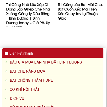
Thi Công Nhà Lều Xếp Di
Thi Công Lắp Bạt Mái Che,
Động Lắp Ghép Che Nhà
Bạt Cuốn Xếp Mái Hiên
Xưởng Công Ty Dầu Tiếng
Kéo Quay Tay tại Thuận
– Bình Dương | Bình
Giao
Dương Today – Giá Rẻ, Uy
Tín #1 2026
Liên kết nhanh
BÁO GIÁ MUA BÁN NHÀ ĐẤT BÌNH DƯƠNG
BẠT CHE NẮNG MƯA
BẠT CHỐNG THẤM HDPE
CƠ KHÍ NỘI THẤT
DỊCH VỤ