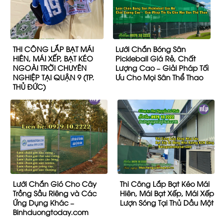
THI CÔNG LẮP BẠT MÁI
Lưới Chắn Bóng Sân
HIÊN, MÁI XẾP, BẠT KÉO
Pickleball Giá Rẻ, Chất
NGOÀI TRỜI CHUYÊN
Lượng Cao – Giải Pháp Tối
NGHIỆP TẠI QUẬN 9 (TP.
Ưu Cho Mọi Sân Thể Thao
THỦ ĐỨC)
Lưới Chắn Gió Cho Cây
Thi Công Lắp Bạt Kéo Mái
Trồng Sầu Riêng và Các
Hiên, Mái Bạt Xếp, Mái Xếp
Ứng Dụng Khác –
Lượn Sóng Tại Thủ Dầu Một
Binhduongtoday.com