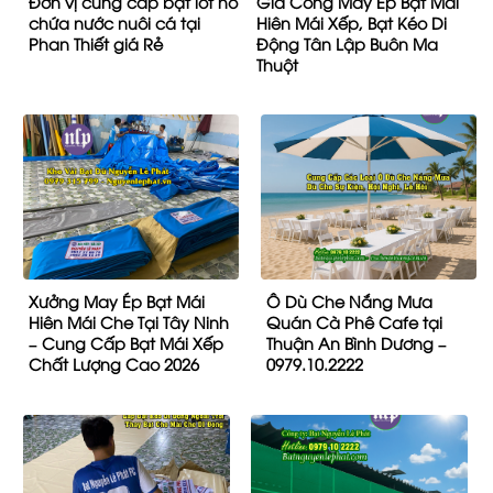
Đơn vị cung cấp bạt lót hồ
Gia Công May Ép Bạt Mái
chứa nước nuôi cá tại
Hiên Mái Xếp, Bạt Kéo Di
Phan Thiết giá Rẻ
Động Tân Lập Buôn Ma
Thuột
Xưởng May Ép Bạt Mái
Ô Dù Che Nắng Mưa
Hiên Mái Che Tại Tây Ninh
Quán Cà Phê Cafe tại
– Cung Cấp Bạt Mái Xếp
Thuận An Bình Dương –
Chất Lượng Cao 2026
0979.10.2222