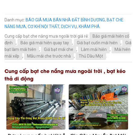
Danh mục:
BÁO GIÁ MUA BÁN NHÀ ĐẤT BÌNH DƯƠNG
,
BẠT CHE
NẮNG MƯA
,
CƠ KHÍ NỘI THẤT
,
DỊCH VỤ
,
KHÁM PHÁ
.
Cung cấp bạt che nắng mưa ngoài trời giá rẻ:
Báo giá mái hiên cố
định
,
Báo giá mái hiên quay tay
,
Giá bạt cuốn mái hiên
,
Giá
bạt làm mái hiên
,
Giá bạt mái che
,
Làm mái hiên
,
Mái hiên
mái xếp
,
Mẫu mái che trước nhà
,
Thủ Dầu Một
.
Cung cấp bạt che nắng mưa ngoài trời , bạt kéo
thả di động