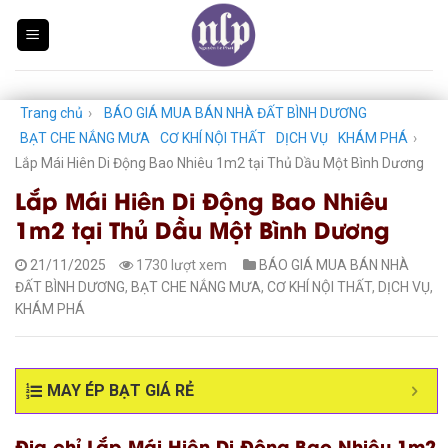
Skip
to
content
Trang chủ
›
BÁO GIÁ MUA BÁN NHÀ ĐẤT BÌNH DƯƠNG
BẠT CHE NẮNG MƯA
CƠ KHÍ NỘI THẤT
DỊCH VỤ
KHÁM PHÁ
›
Lắp Mái Hiên Di Động Bao Nhiêu 1m2 tại Thủ Dầu Một Bình Dương
Lắp Mái Hiên Di Động Bao Nhiêu
1m2 tại Thủ Dầu Một Bình Dương
21/11/2025
1730 lượt xem
BÁO GIÁ MUA BÁN NHÀ
ĐẤT BÌNH DƯƠNG
,
BẠT CHE NẮNG MƯA
,
CƠ KHÍ NỘI THẤT
,
DỊCH VỤ
,
KHÁM PHÁ
MAY ÉP BẠT GIÁ RẺ
Địa chỉ Lắp Mái Hiên Di Động Bao Nhiêu 1m2