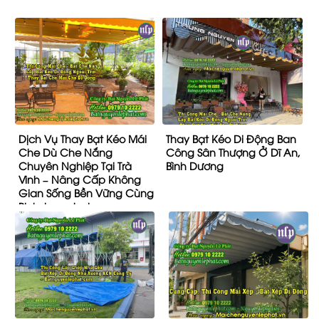
Dịch Vụ Thay Bạt Kéo Mái
Thay Bạt Kéo Di Động Ban
Che Dù Che Nắng
Công Sân Thượng Ở Dĩ An,
Chuyên Nghiệp Tại Trà
Bình Dương
Vinh – Nâng Cấp Không
Gian Sống Bền Vững Cùng
Binhduongtoday.com