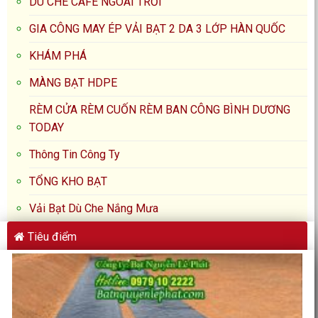
DÙ CHE CAFE NGOÀI TRỜI
GIA CÔNG MAY ÉP VẢI BẠT 2 DA 3 LỚP HÀN QUỐC
KHÁM PHÁ
MÀNG BẠT HDPE
RÈM CỬA RÈM CUỐN RÈM BAN CÔNG BÌNH DƯƠNG
TODAY
Thông Tin Công Ty
TỔNG KHO BẠT
Vải Bạt Dù Che Nắng Mưa
Tiêu điểm