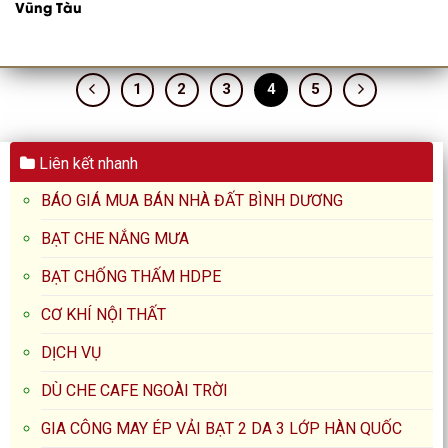
Vũng Tàu
1
2
3
4
5
Liên kết nhanh
BÁO GIÁ MUA BÁN NHÀ ĐẤT BÌNH DƯƠNG
BẠT CHE NẮNG MƯA
BẠT CHỐNG THẤM HDPE
CƠ KHÍ NỘI THẤT
DỊCH VỤ
DÙ CHE CAFE NGOÀI TRỜI
GIA CÔNG MAY ÉP VẢI BẠT 2 DA 3 LỚP HÀN QUỐC