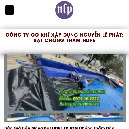
Skip
to
content
CÔNG TY CƠ KHÍ XÂY DỰNG NGUYỄN LÊ PHÁT:
BẠT CHỐNG THẤM HDPE
Báo Giá Bán Màng Bạt HDPE TPHCM Chống Thấm Dày