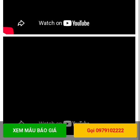
XEM MẪU BÁO GIÁ
Gọi 0979102222