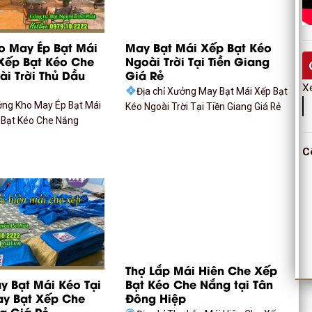
o May Ép Bạt Mái
May Bạt Mái Xếp Bạt Kéo
Xếp Bạt Kéo Che
Ngoài Trời Tại Tiền Giang
i Trời Thủ Dầu
Giá Rẻ
X
Địa chỉ Xưởng May Bạt Mái Xếp Bạt
ởng Kho May Ép Bạt Mái
Kéo Ngoài Trời Tại Tiền Giang Giá Rẻ
 Bạt Kéo Che Nắng
C
Thợ Lắp Mái Hiên Che Xếp
 Bạt Mái Kéo Tại
Bạt Kéo Che Nắng tại Tân
ay Bạt Xếp Che
Đông Hiệp
a Giá Rẻ