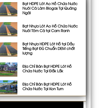
Bạt HDPE Lót Ao Hồ Chứa Nước
Nuôi Cá Làm Biogas Tại Quãng
Ngãi
Bạt Nhựa Lót Ao Hồ Chứa Nước
Nuôi Tôm Cá tại Cam Ranh
Bạt Nhựa HDPE Lót Hồ tại Dầu
Tiếng Bạt Đủ Chuẩn DEM chất
lượng
Địa Chỉ Bán Bạt HDPE Lót Hồ
Chứa Nước Tại Đắk Lắk
Địa Chỉ Bán Bạt HDPE Lót Hồ
Chứa Nước Tại Kon Tum