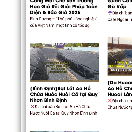
Công Mái Che Sân Trường
Quán Cafe
Học Giá Rẻ: Giải Pháp Toàn
Gò Vấp
Diện & Báo Giá 2025
Địa chỉ bá
Bình Dương – “Thủ phủ công nghiệp”
Cafe Ngoài Tr
của Việt Nam, một tỉnh có tốc độ
[Da Huoai
[Bình Định]Bạt Lót Ao Hồ
Ao Hồ Ch
Chứa Nước Nuôi Cá tại Quy
Huoai Lâ
Nhơn Bình Định
Địa chỉ cu
Địa chỉ bán Bạt Lót Ao Hồ Chứa
Chứa Nước tạ
Nước Nuôi Cá tại Quy Nhơn Bình Định