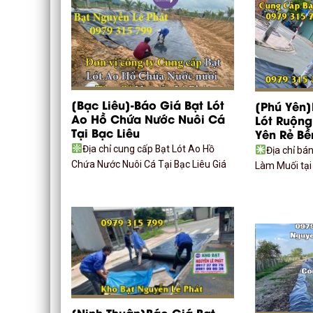
[Bạc Liêu]-Báo Giá Bạt Lót
[Phú Yên
Ao Hồ Chứa Nước Nuôi Cá
Lót Ruộng
Tại Bạc Liêu
Yên Rẻ B
Địa chỉ cung cấp Bạt Lót Ao Hồ
Địa chỉ bá
Chứa Nước Nuôi Cá Tại Bạc Liêu Giá
Làm Muối tại
[Ninh Thuận]Báo Giá Bạt