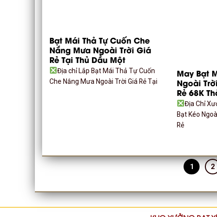
Bạt Mái Thả Tự Cuốn Che
Nắng Mưa Ngoài Trời Giá
Rẻ Tại Thủ Dầu Một
Địa chỉ Lắp Bạt Mái Thả Tự Cuốn
May Bạt M
Ngoài Trờ
Che Nắng Mưa Ngoài Trời Giá Rẻ Tại
Rẻ 68K T
Địa Chỉ X
Bạt Kéo Ngoài
Rẻ
1
2