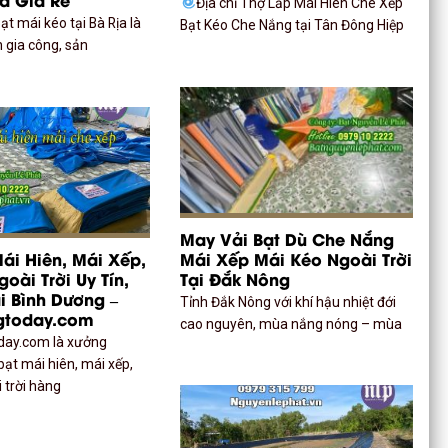
Địa chỉ Thợ Lắp Mái Hiên Che Xếp
t mái kéo tại Bà Rịa là
Bạt Kéo Che Nắng tại Tân Đông Hiệp
 gia công, sản
May Vải Bạt Dù Che Nắng
ái Hiên, Mái Xếp,
Mái Xếp Mái Kéo Ngoài Trời
oài Trời Uy Tín,
Tại Đắk Nông
ại Bình Dương –
Tỉnh Đắk Nông với khí hậu nhiệt đới
gtoday.com
cao nguyên, mùa nắng nóng – mùa
day.com là xưởng
ạt mái hiên, mái xếp,
 trời hàng