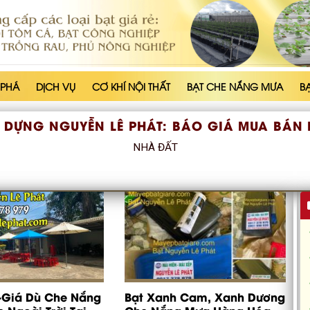
 PHÁ
DỊCH VỤ
CƠ KHÍ NỘI THẤT
BẠT CHE NẮNG MƯA
B
 DỰNG NGUYỄN LÊ PHÁT:
BÁO GIÁ MUA BÁN 
NHÀ ĐẤT
-Giá Dù Che Nắng
Bạt Xanh Cam, Xanh Dương