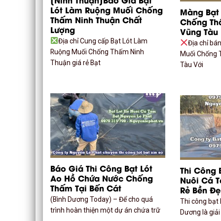
Lót Làm Ruộng Muối Chống
Màng Bạt 
Thấm Ninh Thuận Chất
Chống Thấ
Lượng
Vũng Tàu
Địa chỉ Cung cấp Bạt Lót Làm
Địa chỉ bá
Ruộng Muối Chống Thấm Ninh
Muối Chống T
Thuận giá rẻ Bạt
Tàu Với
Báo Giá Thi Công Bạt Lót
Thi Công 
Ao Hồ Chứa Nước Chống
Nuôi Cá T
Thấm Tại Bến Cát
Rẻ Bền Đ
(Bình Dương Today) – Để cho quá
Thi công bạt 
trình hoàn thiện một dự án chứa trữ
Dương là giả