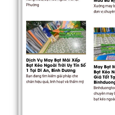
Phường
Xưởng may bạ
đơn vị chuyên
Dịch Vụ May Bạt Mái Xếp
Bạt Kéo Ngoài Trời Uy Tín Số
May Bạt M
1 Tại Dĩ An, Bình Dương
Bạt Kéo Ng
Giá Tốt T
Bạn đang tìm kiếm giải pháp che
Binhduon
chắn hiệu quả, linh hoạt và thẩm mỹ
Binhduongto
chuyên may b
bạt kéo ngoài