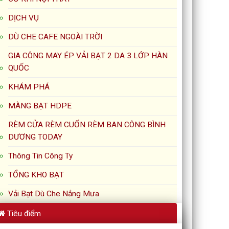
DỊCH VỤ
DÙ CHE CAFE NGOÀI TRỜI
GIA CÔNG MAY ÉP VẢI BẠT 2 DA 3 LỚP HÀN
QUỐC
KHÁM PHÁ
MÀNG BẠT HDPE
RÈM CỬA RÈM CUỐN RÈM BAN CÔNG BÌNH
DƯƠNG TODAY
Thông Tin Công Ty
TỔNG KHO BẠT
Vải Bạt Dù Che Nắng Mưa
Tiêu điểm