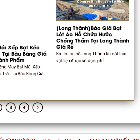
[Long Thành]Báo Giá Bạt
Lót Ao Hồ Chứa Nước
Chống Thấm Tại Long Thành
Giá Rẻ
ái Xếp Bạt Kéo
i Tại Bàu Bàng Giá
Bạt lót ao hồ Long Thành là một loại
hành Phẩm
vật liệu được sử dụng để
ưởng May Bạt Mái Xếp
 Trời Tại Bàu Bàng Giá
3
4