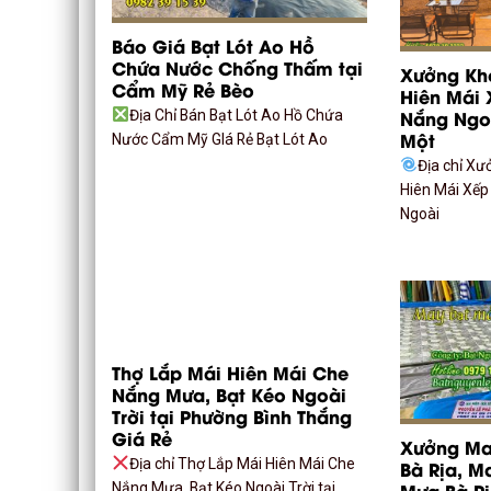
Báo Giá Bạt Lót Ao Hồ
Chứa Nước Chống Thấm tại
Xưởng Kh
Cẩm Mỹ Rẻ Bèo
Hiên Mái 
Nắng Ngoà
Địa Chỉ Bán Bạt Lót Ao Hồ Chứa
Một
Nước Cẩm Mỹ GIá Rẻ Bạt Lót Ao
Địa chỉ Xư
Hiên Mái Xếp
Ngoài
Thợ Lắp Mái Hiên Mái Che
Nắng Mưa, Bạt Kéo Ngoài
Trời tại Phường Bình Thắng
Giá Rẻ
Xưởng May
Địa chỉ Thợ Lắp Mái Hiên Mái Che
Bà Rịa, M
Mưa Bà Rị
Nắng Mưa, Bạt Kéo Ngoài Trời tại