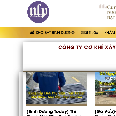
Skip
to
content
KHO BẠT BÌNH DƯƠNG
Giới Thiệu
KHÁM
CÔNG TY CƠ KHÍ XÂY
[Bình Dương Today] Thi
[Gò Vấp]