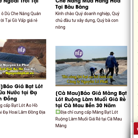
 Ngoài Trời Tại
Che Nắng Mưa Hàng Hóa
Tại Bàu Bàng
n ô Dù Che Nắng Quán
Kính chào Quý doanh nghiệp, Quý
ời Tại Gò Vấp giá rẻ
chủ đầu tư xây dựng, Quý bà con
nông
]Báo Giá Bạt Lót
ứa Nước tại Đạ
[Cà Mau]Báo Giá Màng Bạt
m Đồng
Lót Ruộng Làm Muối Giá Rẻ
tại Cà Mau Bền 30 Năm
ng cấp Bạt Lót Ao Hồ
i Đạ Hoai Lâm Đồng Địa
Địa chỉ cung cấp Màng Bạt Lót
Ruộng Làm Muối Giá Rẻ tại Cà Mau
Màng