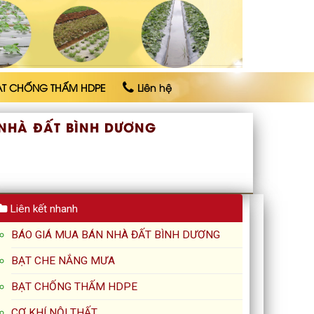
ẠT CHỐNG THẤM HDPE
Liên hệ
NHÀ ĐẤT BÌNH DƯƠNG
Liên kết nhanh
BÁO GIÁ MUA BÁN NHÀ ĐẤT BÌNH DƯƠNG
BẠT CHE NẮNG MƯA
BẠT CHỐNG THẤM HDPE
CƠ KHÍ NỘI THẤT