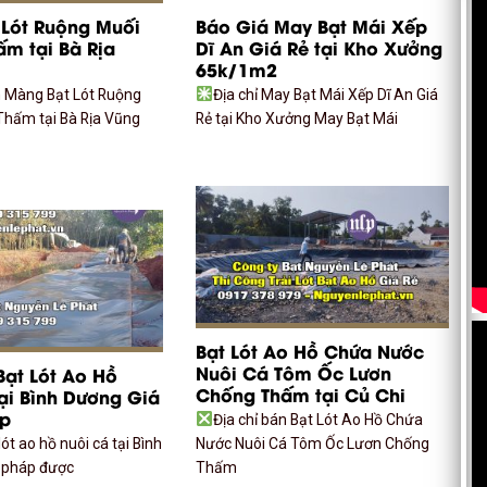
Lót Ruộng Muối
Báo Giá May Bạt Mái Xếp
m tại Bà Rịa
Dĩ An Giá Rẻ tại Kho Xưởng
65k/1m2
n Màng Bạt Lót Ruộng
Địa chỉ May Bạt Mái Xếp Dĩ An Giá
hấm tại Bà Rịa Vũng
Rẻ tại Kho Xưởng May Bạt Mái
Bạt Lót Ao Hồ Chứa Nước
Nuôi Cá Tôm Ốc Lươn
Bạt Lót Ao Hồ
Chống Thấm tại Củ Chi
ại Bình Dương Giá
ẹp
Địa chỉ bán Bạt Lót Ao Hồ Chứa
lót ao hồ nuôi cá tại Bình
Nước Nuôi Cá Tôm Ốc Lươn Chống
i pháp được
Thấm