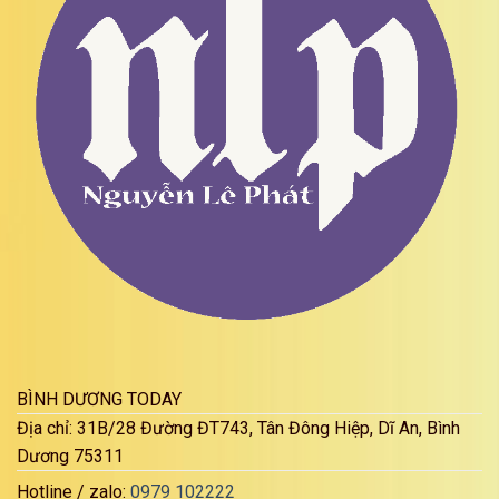
BÌNH DƯƠNG TODAY
Địa chỉ: 31B/28 Đường ĐT743, Tân Đông Hiệp, Dĩ An, Bình
Dương 75311
Hotline / zalo:
0979 102222