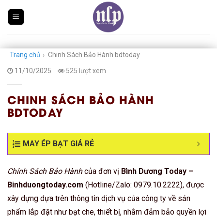
Skip
to
content
Trang chủ
›
Chinh Sách Bảo Hành bdtoday
11/10/2025
525 lượt xem
CHINH SÁCH BẢO HÀNH
BDTODAY
MAY ÉP BẠT GIÁ RẺ
Chính Sách Bảo Hành
của đơn vị
Bình Dương Today –
Binhduongtoday.com
(Hotline/Zalo: 0979.10.2222), được
xây dựng dựa trên thông tin dịch vụ của công ty về sản
phẩm lắp đặt như bạt che, thiết bị, nhằm đảm bảo quyền lợi