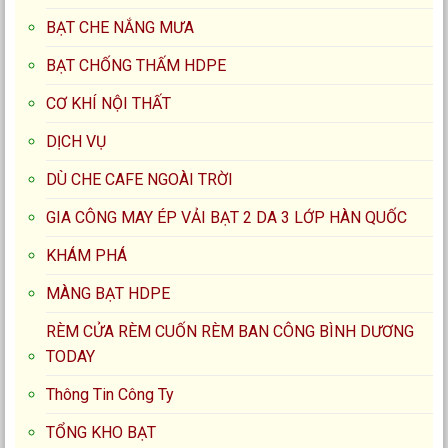
BẠT CHE NẮNG MƯA
BẠT CHỐNG THẤM HDPE
CƠ KHÍ NỘI THẤT
DỊCH VỤ
DÙ CHE CAFE NGOÀI TRỜI
GIA CÔNG MAY ÉP VẢI BẠT 2 DA 3 LỚP HÀN QUỐC
KHÁM PHÁ
MÀNG BẠT HDPE
RÈM CỬA RÈM CUỐN RÈM BAN CÔNG BÌNH DƯƠNG
TODAY
Thông Tin Công Ty
TỔNG KHO BẠT