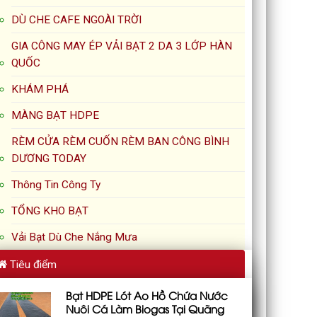
DÙ CHE CAFE NGOÀI TRỜI
GIA CÔNG MAY ÉP VẢI BẠT 2 DA 3 LỚP HÀN
QUỐC
KHÁM PHÁ
MÀNG BẠT HDPE
RÈM CỬA RÈM CUỐN RÈM BAN CÔNG BÌNH
DƯƠNG TODAY
Thông Tin Công Ty
TỔNG KHO BẠT
Vải Bạt Dù Che Nắng Mưa
Tiêu điểm
Bạt HDPE Lót Ao Hồ Chứa Nước
Nuôi Cá Làm Biogas Tại Quãng