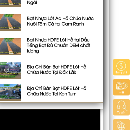
Ngãi
Bạt Nhựa Lót Ao Hồ Chứa Nước
Nuôi Tôm Cá tại Cam Ranh
Bạt Nhựa HDPE Lót Hồ tại Dầu
Tiếng Bạt Đủ Chuẩn DEM chất
lượng
Địa Chỉ Bán Bạt HDPE Lót Hồ
Chứa Nước Tại Đắk Lắk
Bảng giá
Địa Chỉ Bán Bạt HDPE Lót Hồ
Khuyến
Chứa Nước Tại Kon Tum
mãi
Tư vấn