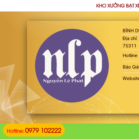
KHO XƯỞNG BẠT X
BÌNH 
Địa chỉ
75311
Hotline 
Báo Giá
Websit
0979 102222
Hotline: