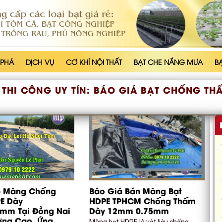
 PHÁ
DỊCH VỤ
CƠ KHÍ NỘI THẤT
BẠT CHE NẮNG MƯA
B
 THI CÔNG UY TÍN:
BÁO GIÁ BẠT CHỐNG TH
 Màng Chống
Báo Giá Bán Màng Bạt
E Dày
HDPE TPHCM Chống Thấm
mm Tại Đồng Nai
Dày 12mm 0.75mm
ợng Cao, Ứng
Màng bạt HDPE là vật liệu chống