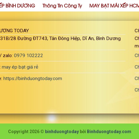
ẾP BÌNH DƯƠNG
Thông Tin Công Ty
MAY BẠT MÁI XẾP HC
DƯƠNG TODAY
C
: 31B/28 Đường ĐT743, Tân Đông Hiệp, Dĩ An, Bình Dương
Ch
m
/ zalo:
0979 102222
C
:
may ép bạt giá rẻ
C
e:
https://binhduongtoday.com
C
C
Copyright 2026 ©
binhduongtoday
bởi
Binhduongtoday.com