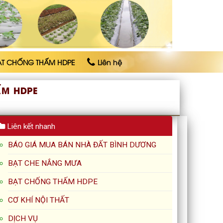
ẠT CHỐNG THẤM HDPE
Liên hệ
ẤM HDPE
Liên kết nhanh
BÁO GIÁ MUA BÁN NHÀ ĐẤT BÌNH DƯƠNG
BẠT CHE NẮNG MƯA
BẠT CHỐNG THẤM HDPE
CƠ KHÍ NỘI THẤT
DỊCH VỤ