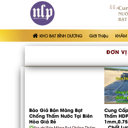
Skip
to
content
KHO BẠT BÌNH DƯƠNG
Giới Thiệu
KHÁM
ĐƠN VỊ
Báo Giá Bán Màng Bạt
Cung Cấp
Chống Thấm Nước Tại Biên
Thấm HDP
Hòa Giá Rẻ
1mm,0.75
– Chất Lư
Địa chỉ Bán Màng Bạt Chống Thấm