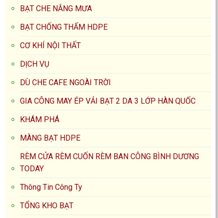
BẠT CHE NẮNG MƯA
BẠT CHỐNG THẤM HDPE
CƠ KHÍ NỘI THẤT
DỊCH VỤ
DÙ CHE CAFE NGOÀI TRỜI
GIA CÔNG MAY ÉP VẢI BẠT 2 DA 3 LỚP HÀN QUỐC
KHÁM PHÁ
MÀNG BẠT HDPE
RÈM CỬA RÈM CUỐN RÈM BAN CÔNG BÌNH DƯƠNG
TODAY
Thông Tin Công Ty
TỔNG KHO BẠT