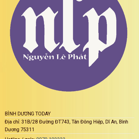
BÌNH DƯƠNG TODAY
Địa chỉ: 31B/28 Đường ĐT743, Tân Đông Hiệp, Dĩ An, Bình
Dương 75311