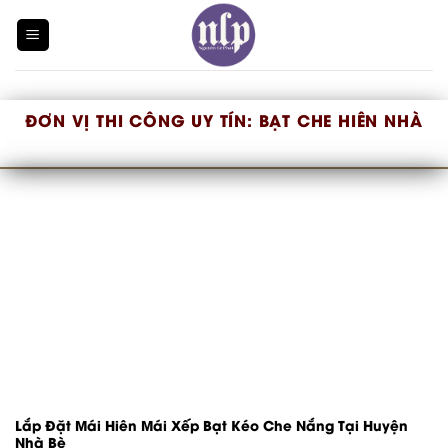
Skip
to
content
ĐƠN VỊ THI CÔNG UY TÍN:
BẠT CHE HIÊN NHÀ
Lắp Đặt Mái Hiên Mái Xếp Bạt Kéo Che Nắng Tại Huyện
Nhà Bè