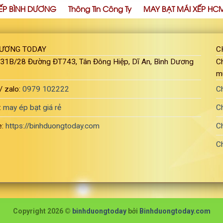
ẾP BÌNH DƯƠNG
Thông Tin Công Ty
MAY BẠT MÁI XẾP HC
DƯƠNG TODAY
C
: 31B/28 Đường ĐT743, Tân Đông Hiệp, Dĩ An, Bình Dương
Ch
m
/ zalo:
0979 102222
C
:
may ép bạt giá rẻ
C
e:
https://binhduongtoday.com
C
C
Copyright 2026 ©
binhduongtoday
bởi
Binhduongtoday.com