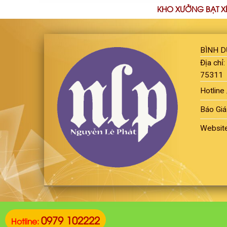
KHO XƯỞNG BẠT X
BÌNH 
Địa chỉ
75311
Hotline 
Báo Giá
Websit
0979 102222
Hotline: