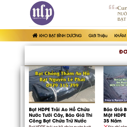
Skip
to
content
KHO BẠT BÌNH DƯƠNG
Giới Thiệu
KHÁM
ĐƠ
Bạt HDPE Trải Ao Hồ Chứa
Báo Giá B
Nước Tưới Cây, Báo Giá Thi
Mặt HDPE 
Công Bạt Chứa Trữ Nước
35 Năm
Bạt HDPE trải ao hồ chứa nước tưới
Địa chỉ cô