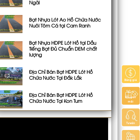
Ngãi
Bạt Nhựa Lót Ao Hồ Chứa Nước
Nuôi Tôm Cá tại Cam Ranh
Bạt Nhựa HDPE Lót Hồ tại Dầu
Tiếng Bạt Đủ Chuẩn DEM chất
lượng
Địa Chỉ Bán Bạt HDPE Lót Hồ
Chứa Nước Tại Đắk Lắk
Bảng giá
Địa Chỉ Bán Bạt HDPE Lót Hồ
Khuyến
Chứa Nước Tại Kon Tum
mãi
Tư vấn