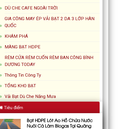
DÙ CHE CAFE NGOÀI TRỜI
GIA CÔNG MAY ÉP VẢI BẠT 2 DA 3 LỚP HÀN
QUỐC
KHÁM PHÁ
MÀNG BẠT HDPE
RÈM CỬA RÈM CUỐN RÈM BAN CÔNG BÌNH
DƯƠNG TODAY
Thông Tin Công Ty
TỔNG KHO BẠT
Vải Bạt Dù Che Nắng Mưa
Tiêu điểm
Bạt HDPE Lót Ao Hồ Chứa Nước
Nuôi Cá Làm Biogas Tại Quãng