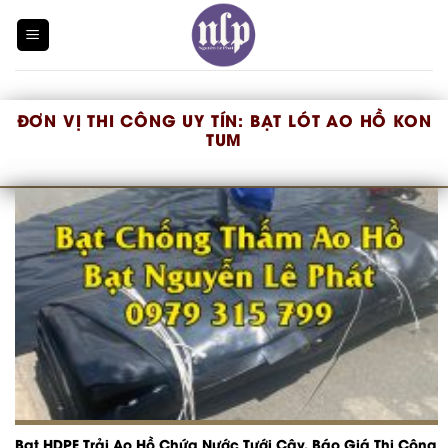
Skip
to
content
ĐƠN VỊ THI CÔNG UY TÍN:
BẠT LÓT AO HỒ KON
TUM
Bạt HDPE Trải Ao Hồ Chứa Nước Tưới Cây, Báo Giá Thi Công