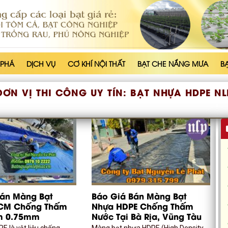
 PHÁ
DỊCH VỤ
CƠ KHÍ NỘI THẤT
BẠT CHE NẮNG MƯA
B
ĐƠN VỊ THI CÔNG UY TÍN:
BẠT NHỰA HDPE NL
Bán Màng Bạt
Báo Giá Bán Màng Bạt
CM Chống Thấm
Nhựa HDPE Chống Thấm
m 0.75mm
Nước Tại Bà Rịa, Vũng Tàu
E là vật liệu chống
Màng bạt nhựa HDPE (High Density