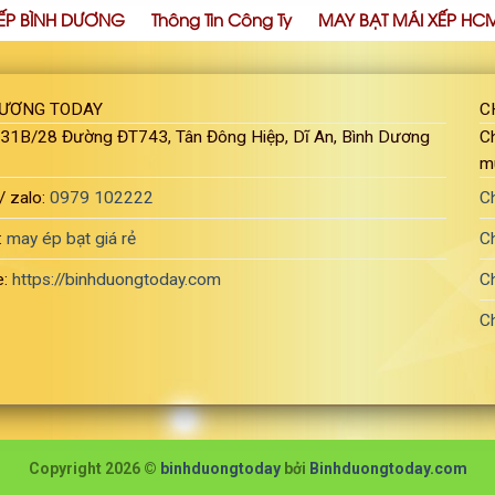
ẾP BÌNH DƯƠNG
Thông Tin Công Ty
MAY BẠT MÁI XẾP HC
DƯƠNG TODAY
C
: 31B/28 Đường ĐT743, Tân Đông Hiệp, Dĩ An, Bình Dương
Ch
m
/ zalo:
0979 102222
C
:
may ép bạt giá rẻ
C
e:
https://binhduongtoday.com
C
C
Copyright 2026 ©
binhduongtoday
bởi
Binhduongtoday.com