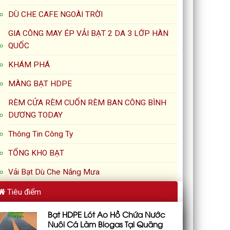
DÙ CHE CAFE NGOÀI TRỜI
GIA CÔNG MAY ÉP VẢI BẠT 2 DA 3 LỚP HÀN
QUỐC
KHÁM PHÁ
MÀNG BẠT HDPE
RÈM CỬA RÈM CUỐN RÈM BAN CÔNG BÌNH
DƯƠNG TODAY
Thông Tin Công Ty
TỔNG KHO BẠT
Vải Bạt Dù Che Nắng Mưa
Tiêu điểm
Bạt HDPE Lót Ao Hồ Chứa Nước
Nuôi Cá Làm Biogas Tại Quãng