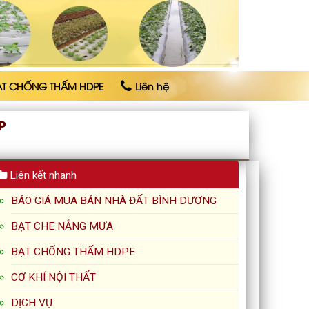
ẠT CHỐNG THẤM HDPE
Liên hệ
P
Liên kết nhanh
BÁO GIÁ MUA BÁN NHÀ ĐẤT BÌNH DƯƠNG
BẠT CHE NẮNG MƯA
BẠT CHỐNG THẤM HDPE
CƠ KHÍ NỘI THẤT
DỊCH VỤ