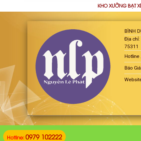
KHO XƯỞNG BẠT X
BÌNH 
Địa chỉ
75311
Hotline 
Báo Giá
Websit
0979 102222
Hotline: