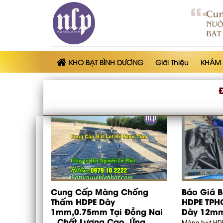
Skip
to
content
KHO BẠT BÌNH DƯƠNG
Giới Thiệu
KHÁM
Cung Cấp Màng Chống
Báo Giá 
Thấm HDPE Dày
HDPE TPH
1mm,0.75mm Tại Đồng Nai
Dày 12m
– Chất Lượng Cao, Ứng
Màng bạt HDP