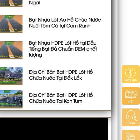
Ngãi
Bạt Nhựa Lót Ao Hồ Chứa Nước
Nuôi Tôm Cá tại Cam Ranh
Bạt Nhựa HDPE Lót Hồ tại Dầu
Tiếng Bạt Đủ Chuẩn DEM chất
lượng
Địa Chỉ Bán Bạt HDPE Lót Hồ
Chứa Nước Tại Đắk Lắk
Bảng giá
Địa Chỉ Bán Bạt HDPE Lót Hồ
Khuyến
Chứa Nước Tại Kon Tum
mãi
Tư vấn