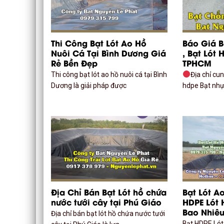
Thi Công Bạt Lót Ao Hồ
Báo Giá 
Nuôi Cá Tại Bình Dương Giá
, Bạt Lót
Rẻ Bền Đẹp
TPHCM
Thi công bạt lót ao hồ nuôi cá tại Bình
Địa chỉ cu
Dương là giải pháp được
hdpe Bạt nhự
Địa Chỉ Bán Bạt Lót hồ chứa
Bạt Lót A
nước tưới cây tại Phú Giáo
HDPE Lót 
Bao Nhiê
Địa chỉ bán bạt lót hồ chứa nước tưới
Bạt HDPE Lót