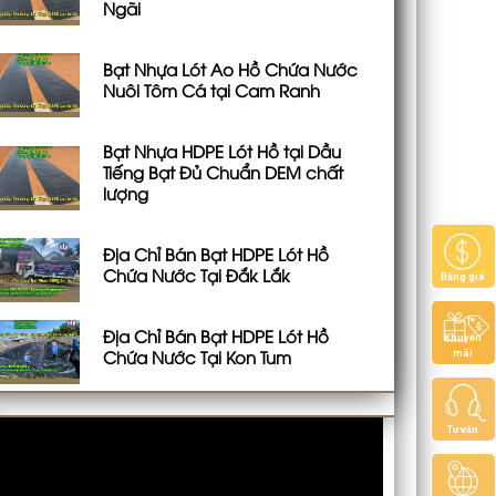
Ngãi
Bạt Nhựa Lót Ao Hồ Chứa Nước
Nuôi Tôm Cá tại Cam Ranh
Bạt Nhựa HDPE Lót Hồ tại Dầu
Tiếng Bạt Đủ Chuẩn DEM chất
lượng
Địa Chỉ Bán Bạt HDPE Lót Hồ
Chứa Nước Tại Đắk Lắk
Bảng giá
Địa Chỉ Bán Bạt HDPE Lót Hồ
Khuyến
Chứa Nước Tại Kon Tum
mãi
Tư vấn