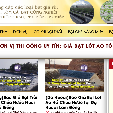
 PHÁ
DỊCH VỤ
CƠ KHÍ NỘI THẤT
BẠT CHE NẮNG MƯA
B
ƠN VỊ THI CÔNG UY TÍN:
GIÁ BẠT LÓT AO T
g]Báo Giá Bạt Trải
[Da Huoai]Báo Giá Bạt Lót
 Chứa Nước Nuôi
Ao Hồ Chứa Nước tại Đạ
ú Riềng
Huoai Lâm Đồng
ới cây tại Phú Riềng được
Địa chỉ cung cấp Bạt Lót Ao Hồ