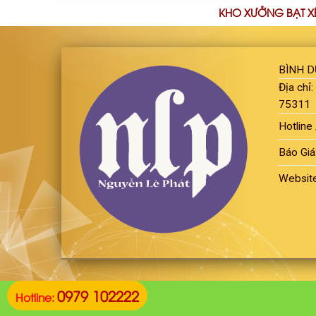
KHO XƯỞNG BẠT X
BÌNH 
Địa chỉ
75311
Hotline 
Báo Giá
Websit
0979 102222
Hotline: