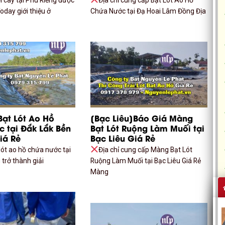
day giới thiệu ở
Chứa Nước tại Đạ Hoai Lâm Đồng Địa
Bạt Lót Ao Hồ
[Bạc Liêu]Báo Giá Màng
 tại Đắk Lắk Bền
Bạt Lót Ruộng Làm Muối tại
iá Rẻ
Bạc Liêu Giá Rẻ
lót ao hồ chứa nước tại
Địa chỉ cung cấp Màng Bạt Lót
trở thành giải
Ruộng Làm Muối tại Bạc Liêu Giá Rẻ
Màng