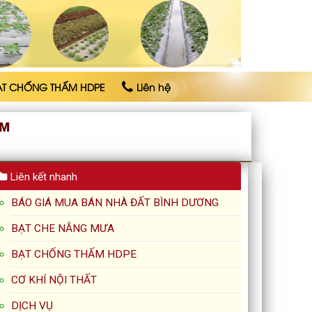
ẠT CHỐNG THẤM HDPE
Liên hệ
ÔM
Liên kết nhanh
BÁO GIÁ MUA BÁN NHÀ ĐẤT BÌNH DƯƠNG
BẠT CHE NẮNG MƯA
BẠT CHỐNG THẤM HDPE
CƠ KHÍ NỘI THẤT
DỊCH VỤ