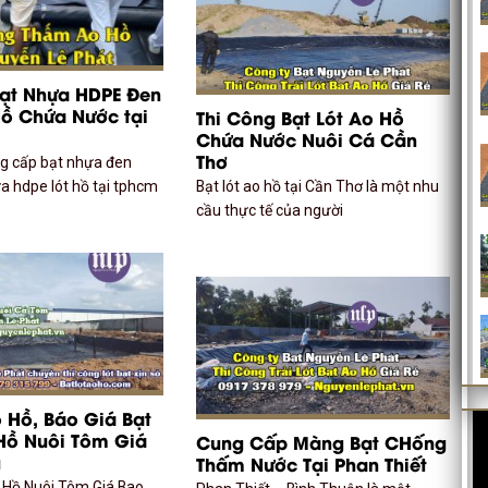
Bạt Nhựa HDPE Đen
 Hồ Chứa Nước tại
Thi Công Bạt Lót Ao Hồ
Chứa Nước Nuôi Cá Cần
Thơ
ng cấp bạt nhựa đen
a hdpe lót hồ tại tphcm
Bạt lót ao hồ tại Cần Thơ là một nhu
cầu thực tế của người
o Hồ, Báo Giá Bạt
Hồ Nuôi Tôm Giá
Cung Cấp Màng Bạt CHống
u
Thấm Nước Tại Phan Thiết
 Hồ Nuôi Tôm Giá Bao