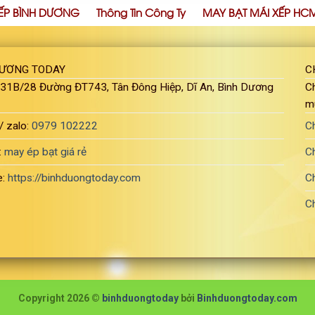
ẾP BÌNH DƯƠNG
Thông Tin Công Ty
MAY BẠT MÁI XẾP HC
DƯƠNG TODAY
C
: 31B/28 Đường ĐT743, Tân Đông Hiệp, Dĩ An, Bình Dương
Ch
m
/ zalo:
0979 102222
C
:
may ép bạt giá rẻ
C
e:
https://binhduongtoday.com
C
C
Copyright 2026 ©
binhduongtoday
bởi
Binhduongtoday.com