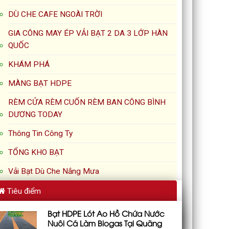
DÙ CHE CAFE NGOÀI TRỜI
GIA CÔNG MAY ÉP VẢI BẠT 2 DA 3 LỚP HÀN
QUỐC
KHÁM PHÁ
MÀNG BẠT HDPE
RÈM CỬA RÈM CUỐN RÈM BAN CÔNG BÌNH
DƯƠNG TODAY
Thông Tin Công Ty
TỔNG KHO BẠT
Vải Bạt Dù Che Nắng Mưa
Tiêu điểm
Bạt HDPE Lót Ao Hồ Chứa Nước
Nuôi Cá Làm Biogas Tại Quãng