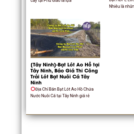
cây tại Phú Giáo là lựa
Nhiêu là nhữ
[Tây Ninh]-Bạt Lót Ao Hồ tại
Tây Ninh, Báo Giá Thi Công
Trải Lót Bạt Nuôi Cá Tây
Ninh
Địa Chỉ Bán Bạt Lót Ao Hồ Chứa
Nước Nuôi Cá tại Tây Ninh giá rẻ