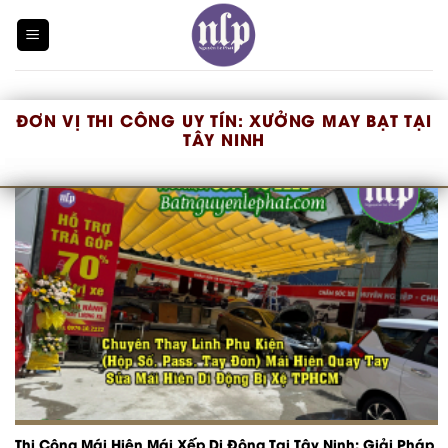
Skip
to
content
ĐƠN VỊ THI CÔNG UY TÍN:
XƯỞNG MAY BẠT TẠI
TÂY NINH
Thi Công Mái Hiên Mái Xếp Di Động Tại Tây Ninh: Giải Pháp