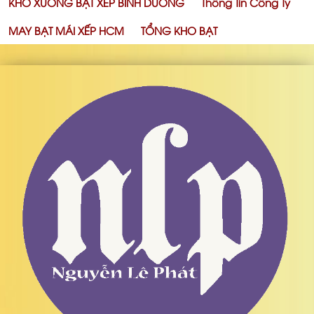
KHO XƯỞNG BẠT XẾP BÌNH DƯƠNG
Thông Tin Công Ty
MAY BẠT MÁI XẾP HCM
TỔNG KHO BẠT