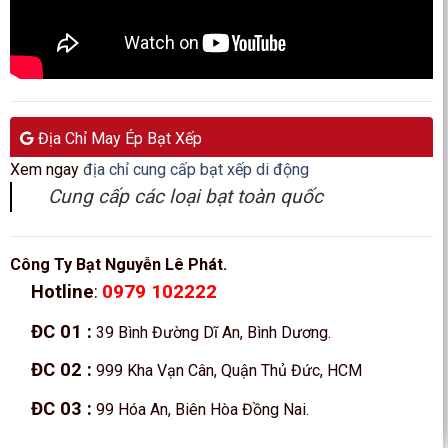
Địa Chỉ May Ép Bạt Xếp
Xem ngay
địa chỉ cung cấp bạt xếp di động
Cung cấp các loại bạt toàn quốc
Công Ty Bạt Nguyễn Lê Phát.
0979 102222
Hotline
:
ĐC 01
:
39 Bình Đường Dĩ An, Bình Dương.
ĐC 02
:
999 Kha Vạn Cân, Quận Thủ Đức, HCM
ĐC 03
:
99 Hóa An, Biên Hòa Đồng Nai.