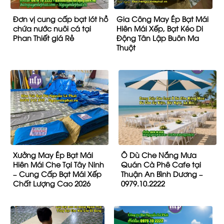
Đơn vị cung cấp bạt lót hồ
Gia Công May Ép Bạt Mái
chứa nước nuôi cá tại
Hiên Mái Xếp, Bạt Kéo Di
Phan Thiết giá Rẻ
Động Tân Lập Buôn Ma
Thuột
Xưởng May Ép Bạt Mái
Ô Dù Che Nắng Mưa
Hiên Mái Che Tại Tây Ninh
Quán Cà Phê Cafe tại
– Cung Cấp Bạt Mái Xếp
Thuận An Bình Dương –
Chất Lượng Cao 2026
0979.10.2222