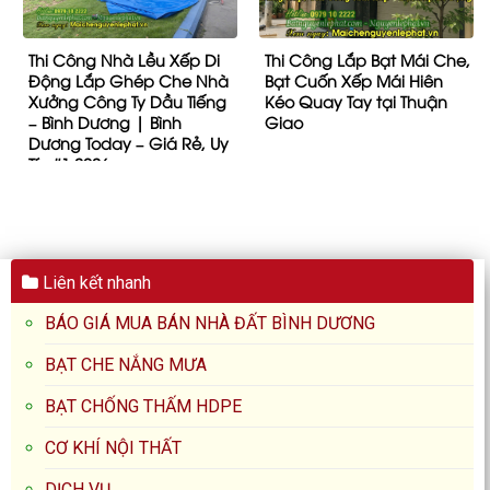
Thi Công Nhà Lều Xếp Di
Thi Công Lắp Bạt Mái Che,
Động Lắp Ghép Che Nhà
Bạt Cuốn Xếp Mái Hiên
Xưởng Công Ty Dầu Tiếng
Kéo Quay Tay tại Thuận
– Bình Dương | Bình
Giao
Dương Today – Giá Rẻ, Uy
Tín #1 2026
Liên kết nhanh
BÁO GIÁ MUA BÁN NHÀ ĐẤT BÌNH DƯƠNG
BẠT CHE NẮNG MƯA
BẠT CHỐNG THẤM HDPE
CƠ KHÍ NỘI THẤT
DỊCH VỤ