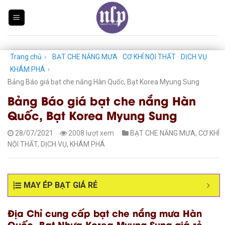
Skip
to
content
Trang chủ
›
BẠT CHE NẮNG MƯA
CƠ KHÍ NỘI THẤT
DỊCH VỤ
KHÁM PHÁ
›
Bảng Báo giá bạt che nắng Hàn Quốc, Bạt Korea Myung Sung
Bảng Báo giá bạt che nắng Hàn
Quốc, Bạt Korea Myung Sung
28/07/2021
2008 lượt xem
BẠT CHE NẮNG MƯA
,
CƠ KHÍ
NỘI THẤT
,
DỊCH VỤ
,
KHÁM PHÁ
MAY ÉP BẠT GIÁ RẺ
Địa Chỉ cung cấp bạt che nắng mưa Hàn
Quốc, Bạt Nhựa Korea Myung Sung giá rẻ