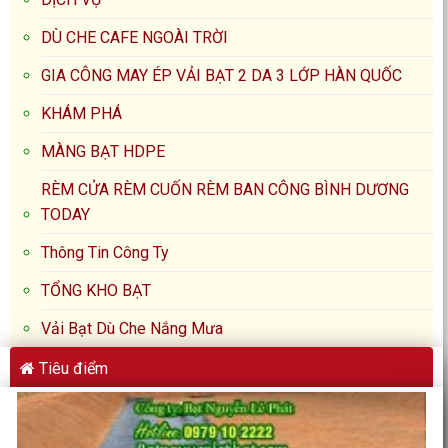
DÙ CHE CAFE NGOÀI TRỜI
GIA CÔNG MAY ÉP VẢI BẠT 2 DA 3 LỚP HÀN QUỐC
KHÁM PHÁ
MÀNG BẠT HDPE
RÈM CỬA RÈM CUỐN RÈM BAN CÔNG BÌNH DƯƠNG
TODAY
Thông Tin Công Ty
TỔNG KHO BẠT
Vải Bạt Dù Che Nắng Mưa
Tiêu điểm