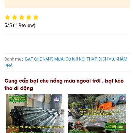
5/5
(1 Review)
Danh mục:
BẠT CHE NẮNG MƯA
,
CƠ KHÍ NỘI THẤT
,
DỊCH VỤ
,
KHÁM
PHÁ
.
Cung cấp bạt che nắng mưa ngoài trời , bạt kéo
thả di động