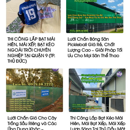
THI CÔNG LẮP BẠT MÁI
Lưới Chắn Bóng Sân
HIÊN, MÁI XẾP, BẠT KÉO
Pickleball Giá Rẻ, Chất
NGOÀI TRỜI CHUYÊN
Lượng Cao – Giải Pháp Tối
NGHIỆP TẠI QUẬN 9 (TP.
Ưu Cho Mọi Sân Thể Thao
THỦ ĐỨC)
Lưới Chắn Gió Cho Cây
Thi Công Lắp Bạt Kéo Mái
Trồng Sầu Riêng và Các
Hiên, Mái Bạt Xếp, Mái Xếp
Ứng Dụng Khác –
Lượn Sóng Tại Thủ Dầu Một