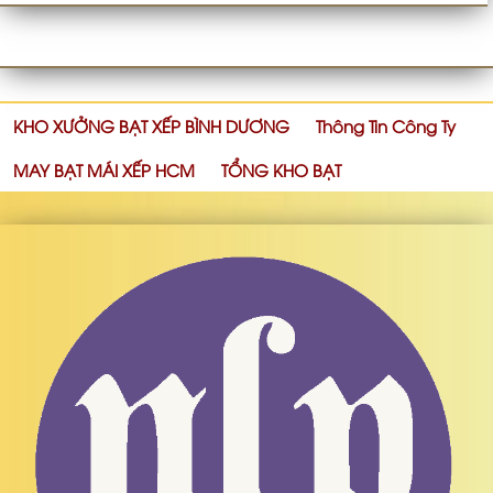
KHO XƯỞNG BẠT XẾP BÌNH DƯƠNG
Thông Tin Công Ty
MAY BẠT MÁI XẾP HCM
TỔNG KHO BẠT