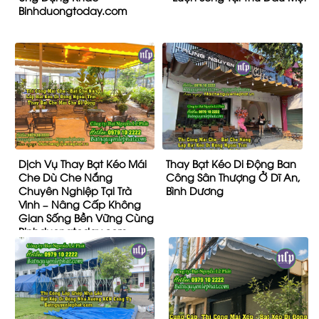
Binhduongtoday.com
Dịch Vụ Thay Bạt Kéo Mái
Thay Bạt Kéo Di Động Ban
Che Dù Che Nắng
Công Sân Thượng Ở Dĩ An,
Chuyên Nghiệp Tại Trà
Bình Dương
Vinh – Nâng Cấp Không
Gian Sống Bền Vững Cùng
Binhduongtoday.com