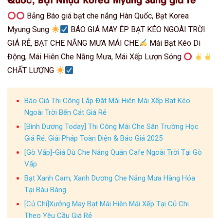
Bảng Báo giá bạt che nắng Hàn Quốc, Bạt Korea
Myung Sung
BÁO GIÁ MAY ÉP BẠT KÉO NGOÀI TRỜI
GIÁ RẺ, BẠT CHE NẮNG MƯA MÁI CHE
Mái Bạt Kéo Di
Động, Mái Hiên Che Nắng Mưa, Mái Xếp Lượn Sóng
CHẤT LƯỢNG
Báo Giá Thi Công Lắp Đặt Mái Hiên Mái Xếp Bạt Kéo
Ngoài Trời Bến Cát Giá Rẻ
[Bình Dương Today] Thi Công Mái Che Sân Trường Học
Giá Rẻ: Giải Pháp Toàn Diện & Báo Giá 2025
[Gò Vấp]-Giá Dù Che Nắng Quán Cafe Ngoài Trời Tại Gò
Vấp
Bạt Xanh Cam, Xanh Dương Che Nắng Mưa Hàng Hóa
Tại Bàu Bàng
[Củ Chi]Xưởng May Bạt Mái Hiên Mái Xếp Tại Củ Chi
Theo Yêu Cầu Giá Rẻ