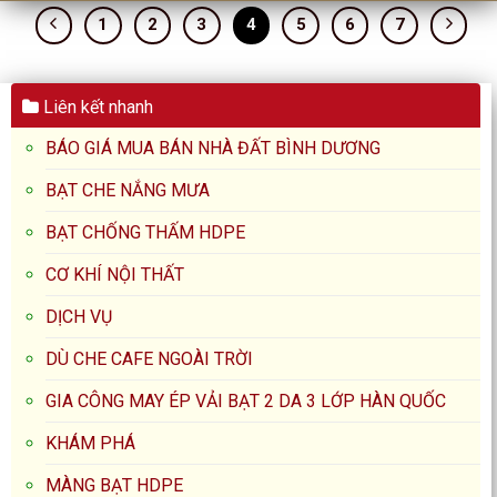
1
2
3
4
5
6
7
Liên kết nhanh
BÁO GIÁ MUA BÁN NHÀ ĐẤT BÌNH DƯƠNG
BẠT CHE NẮNG MƯA
BẠT CHỐNG THẤM HDPE
CƠ KHÍ NỘI THẤT
DỊCH VỤ
DÙ CHE CAFE NGOÀI TRỜI
GIA CÔNG MAY ÉP VẢI BẠT 2 DA 3 LỚP HÀN QUỐC
KHÁM PHÁ
MÀNG BẠT HDPE