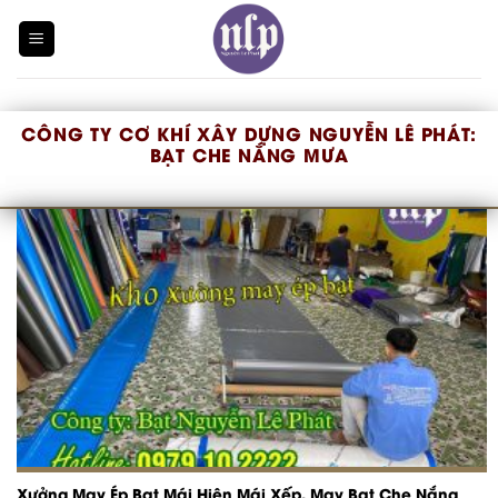
Skip
to
content
CÔNG TY CƠ KHÍ XÂY DỰNG NGUYỄN LÊ PHÁT:
BẠT CHE NẮNG MƯA
Xưởng May Ép Bạt Mái Hiên Mái Xếp, May Bạt Che Nắng