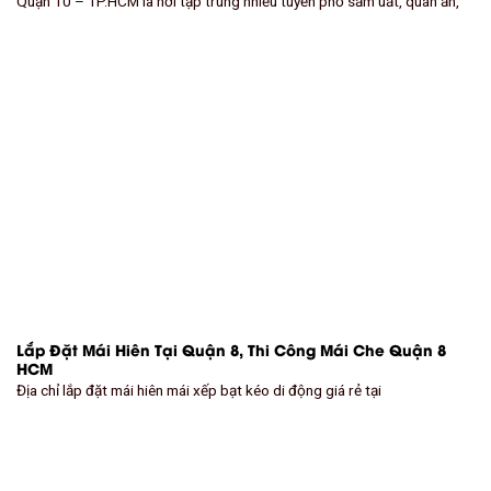
Quận 10 – TP.HCM là nơi tập trung nhiều tuyến phố sầm uất, quán ăn,
Lắp Đặt Mái Hiên Tại Quận 8, Thi Công Mái Che Quận 8
HCM
Địa chỉ lắp đặt mái hiên mái xếp bạt kéo di động giá rẻ tại