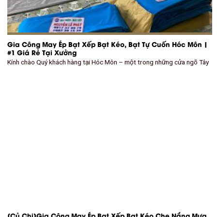
Gia Công May Ép Bạt Xếp Bạt Kéo, Bạt Tự Cuốn Hóc Môn |
#1 Giá Rẻ Tại Xưởng
Kính chào Quý khách hàng tại Hóc Môn – một trong những cửa ngõ Tây
[Củ Chi]Gia Công May Ép Bạt Xếp Bạt Kéo Che Nắng Mưa