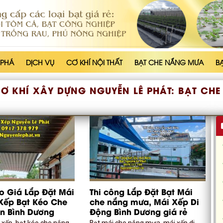
 PHÁ
DỊCH VỤ
CƠ KHÍ NỘI THẤT
BẠT CHE NẮNG MƯA
B
Ơ KHÍ XÂY DỰNG NGUYỄN LÊ PHÁT:
BẠT CHE
o Giá Lắp Đặt Mái
Thi công Lắp Đặt Bạt Mái
Xếp Bạt Kéo Che
che nắng mưa, Mái Xếp Di
n Bình Dương
Động Bình Dương giá rẻ
 xếp, bạt kéo che nắng
Bạt mái che nắng mưa, mái xếp di