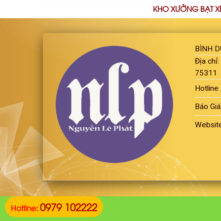
KHO XƯỞNG BẠT X
BÌNH 
Địa chỉ
75311
Hotline 
Báo Giá
Websit
0979 102222
Hotline: