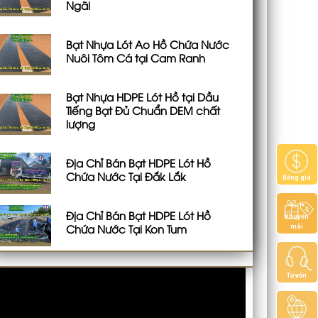
Ngãi
Bạt Nhựa Lót Ao Hồ Chứa Nước
Nuôi Tôm Cá tại Cam Ranh
Bạt Nhựa HDPE Lót Hồ tại Dầu
Tiếng Bạt Đủ Chuẩn DEM chất
lượng
Địa Chỉ Bán Bạt HDPE Lót Hồ
Chứa Nước Tại Đắk Lắk
Bảng giá
Địa Chỉ Bán Bạt HDPE Lót Hồ
Khuyến
Chứa Nước Tại Kon Tum
mãi
Tư vấn