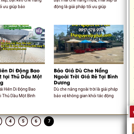
tối ưu giúp bảo
động là giải pháp tối ưu giúp
iên Di Động Bao
Báo Giá Dù Che Nắng
 tại Thủ Dầu Một
Ngoài Trời Giá Rẻ Tại Bình
ng
Dương
ái Hiên Di Động Bao
Dù che nắng ngoài trời là giải pháp
i Thủ Dầu Một Bình
bảo vệ không gian khỏi tác động
4
5
6
7