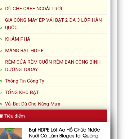
DÙ CHE CAFE NGOÀI TRỜI
GIA CÔNG MAY ÉP VẢI BẠT 2 DA 3 LỚP HÀN
QUỐC
KHÁM PHÁ
MÀNG BẠT HDPE
RÈM CỬA RÈM CUỐN RÈM BAN CÔNG BÌNH
DƯƠNG TODAY
Thông Tin Công Ty
TỔNG KHO BẠT
Vải Bạt Dù Che Nắng Mưa
Tiêu điểm
Bạt HDPE Lót Ao Hồ Chứa Nước
Nuôi Cá Làm Biogas Tại Quãng