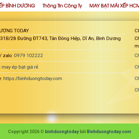
ẾP BÌNH DƯƠNG
Thông Tin Công Ty
MAY BẠT MÁI XẾP HC
DƯƠNG TODAY
C
: 31B/28 Đường ĐT743, Tân Đông Hiệp, Dĩ An, Bình Dương
Ch
m
/ zalo:
0979 102222
C
:
may ép bạt giá rẻ
C
e:
https://binhduongtoday.com
C
C
Copyright 2026 ©
binhduongtoday
bởi
Binhduongtoday.com