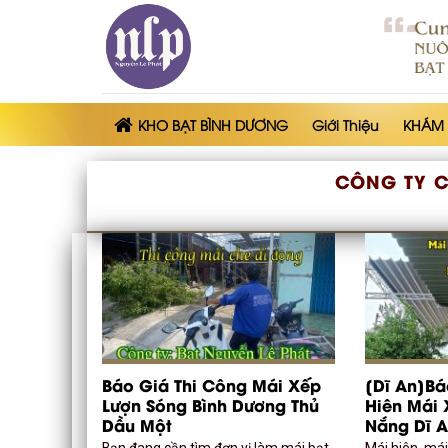
Skip
to
content
KHO BẠT BÌNH DƯƠNG
Giới Thiệu
KHÁM
CÔNG TY C
Báo Giá Thi Công Mái Xếp
[Dĩ An]Bá
Lượn Sóng Bình Dương Thủ
Hiên Mái 
Dầu Một
Nắng Dĩ A
Bạn đang cần tìm đơn vị làm mái bạt
Mái hiên, mái