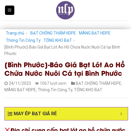
Skip
to
content
Trang chủ
›
BẠT CHỐNG THẤM HDPE
MÀNG BẠT HDPE
Thông Tin Công Ty
TỔNG KHO BẠT
›
[Bình Phước]-Báo Giá Bạt Lót Ao Hồ Chứa Nước Nuôi Cá tại Bình
Phước
[Bình Phước]-Báo Giá Bạt Lót Ao Hồ
Chứa Nước Nuôi Cá tại Bình Phước
24/11/2023
1067 lượt xem
BẠT CHỐNG THẤM HDPE
,
MÀNG BẠT HDPE
,
Thông Tin Công Ty
,
TỔNG KHO BẠT
MAY ÉP BẠT GIÁ RẺ
Địa chỉ cung cấp bạt lót ao hồ chứa nước