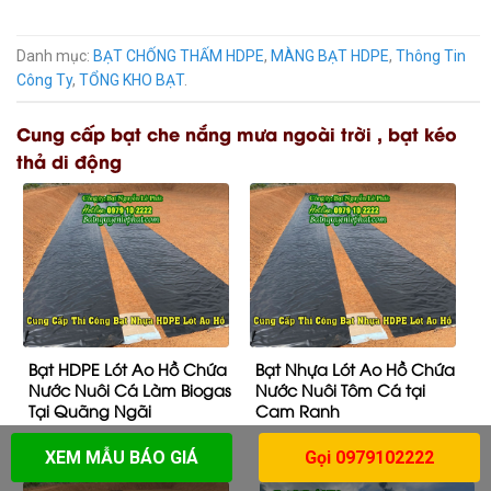
Danh mục:
BẠT CHỐNG THẤM HDPE
,
MÀNG BẠT HDPE
,
Thông Tin
Công Ty
,
TỔNG KHO BẠT
.
Cung cấp bạt che nắng mưa ngoài trời , bạt kéo
thả di động
Bạt HDPE Lót Ao Hồ Chứa
Bạt Nhựa Lót Ao Hồ Chứa
Nước Nuôi Cá Làm Biogas
Nước Nuôi Tôm Cá tại
Tại Quãng Ngãi
Cam Ranh
XEM MẪU BÁO GIÁ
Gọi 0979102222