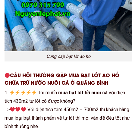
Cung cấp bạt lót ao hồ
CÂU HỎI THƯỜNG GẶP MUA BẠT LÓT AO HỒ
CHỨA TRỮ NƯỚC NUÔI CÁ Ở QUÃNG BÌNH
1.
Tôi muốn
mua bạt lót hồ nuôi cá
với diện
tích 430m2 tự lót có được không?
=>
Với diện tích tầm 450m2 – 700m2 thì khách hàng
mua loại bạt thành phẩm về tự lót thì mọi vấn đề đều tốt như
bình thường nhé.