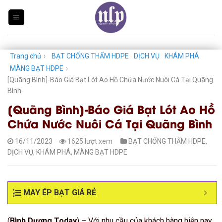
Skip
to
content
Trang chủ
›
BẠT CHỐNG THẤM HDPE
DỊCH VỤ
KHÁM PHÁ
MÀNG BẠT HDPE
›
[Quãng Bình]-Báo Giá Bạt Lót Ao Hồ Chứa Nước Nuôi Cá Tại Quãng
Bình
[Quãng Bình]-Báo Giá Bạt Lót Ao Hồ
Chứa Nước Nuôi Cá Tại Quãng Bình
16/11/2023
1625 lượt xem
BẠT CHỐNG THẤM HDPE
,
DỊCH VỤ
,
KHÁM PHÁ
,
MÀNG BẠT HDPE
MAY ÉP BẠT GIÁ RẺ
(
Bình Dương Today
) – Với nhu cầu của khách hàng hiện nay