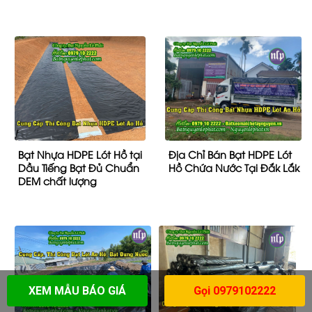
Bạt Nhựa HDPE Lót Hồ tại
Địa Chỉ Bán Bạt HDPE Lót
Dầu Tiếng Bạt Đủ Chuẩn
Hồ Chứa Nước Tại Đắk Lắk
DEM chất lượng
XEM MẪU BÁO GIÁ
Gọi 0979102222