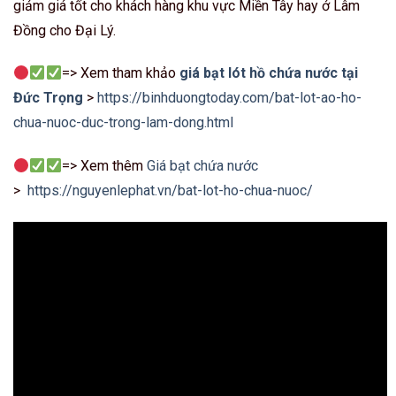
giảm giá tốt cho khách hàng khu vực Miền Tây hay ở Lâm
Đồng cho Đại Lý.
=> Xem tham khảo
giá bạt lót hồ chứa nước tại
Đức Trọng
>
https://binhduongtoday.com/bat-lot-ao-ho-
chua-nuoc-duc-trong-lam-dong.html
=> Xem thêm
Giá bạt chứa nước
>
https://nguyenlephat.vn/bat-lot-ho-chua-nuoc/