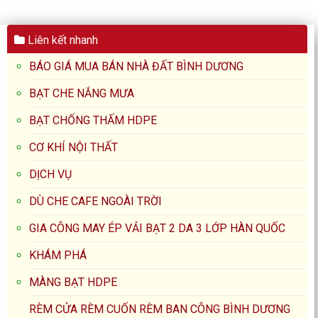
Liên kết nhanh
BÁO GIÁ MUA BÁN NHÀ ĐẤT BÌNH DƯƠNG
BẠT CHE NẮNG MƯA
BẠT CHỐNG THẤM HDPE
CƠ KHÍ NỘI THẤT
DỊCH VỤ
DÙ CHE CAFE NGOÀI TRỜI
GIA CÔNG MAY ÉP VẢI BẠT 2 DA 3 LỚP HÀN QUỐC
KHÁM PHÁ
MÀNG BẠT HDPE
RÈM CỬA RÈM CUỐN RÈM BAN CÔNG BÌNH DƯƠNG