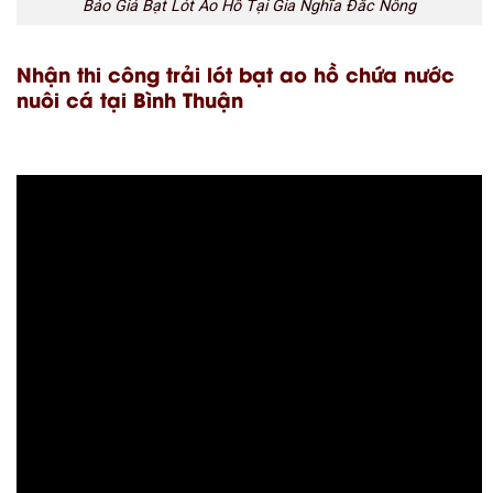
Báo Giá Bạt Lót Ao Hồ Tại Gia Nghĩa Đắc Nông
Nhận thi công trải lót bạt ao hồ chứa nước
nuôi cá tại Bình Thuận