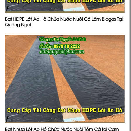
Bạt HDPE Lót Ao Hồ Chứa Nước Nuôi Cá Làm Biogas Tại
Quãng Ngãi
Bạt Nhựa Lót Ao Hồ Chứa Nước Nuôi Tôm Cá tại Cam