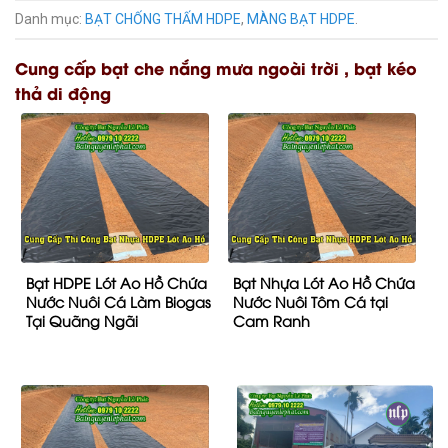
Danh mục:
BẠT CHỐNG THẤM HDPE
,
MÀNG BẠT HDPE
.
Cung cấp bạt che nắng mưa ngoài trời , bạt kéo
thả di động
Bạt HDPE Lót Ao Hồ Chứa
Bạt Nhựa Lót Ao Hồ Chứa
Nước Nuôi Cá Làm Biogas
Nước Nuôi Tôm Cá tại
Tại Quãng Ngãi
Cam Ranh