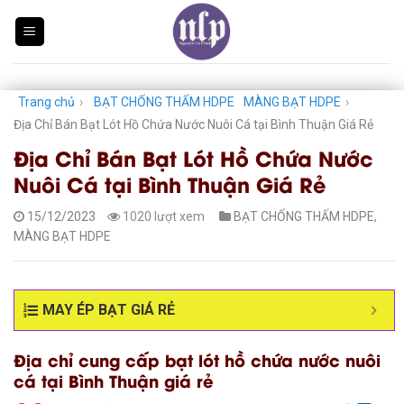
Skip
to
content
Trang chủ
›
BẠT CHỐNG THẤM HDPE
MÀNG BẠT HDPE
›
Địa Chỉ Bán Bạt Lót Hồ Chứa Nước Nuôi Cá tại Bình Thuận Giá Rẻ
Địa Chỉ Bán Bạt Lót Hồ Chứa Nước
Nuôi Cá tại Bình Thuận Giá Rẻ
15/12/2023
1020 lượt xem
BẠT CHỐNG THẤM HDPE
,
MÀNG BẠT HDPE
MAY ÉP BẠT GIÁ RẺ
Địa chỉ cung cấp bạt lót hồ chứa nước nuôi
cá tại Bình Thuận giá rẻ