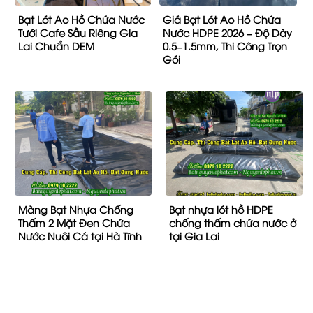
Bạt Lót Ao Hồ Chứa Nước
Giá Bạt Lót Ao Hồ Chứa
Tưới Cafe Sầu Riêng Gia
Nước HDPE 2026 – Độ Dày
Lai Chuẩn DEM
0.5–1.5mm, Thi Công Trọn
Gói
Màng Bạt Nhựa Chống
Bạt nhựa lót hồ HDPE
Thấm 2 Mặt Đen Chứa
chống thấm chứa nước ở
Nước Nuôi Cá tại Hà Tĩnh
tại Gia Lai