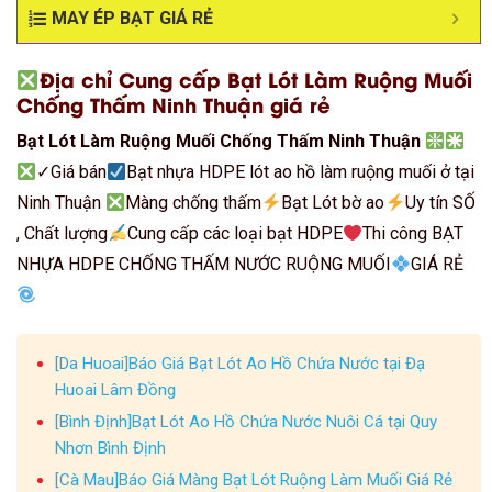
MAY ÉP BẠT GIÁ RẺ
Địa chỉ Cung cấp Bạt Lót Làm Ruộng Muối
Chống Thấm Ninh Thuận giá rẻ
Bạt Lót Làm Ruộng Muối Chống Thấm Ninh Thuận
✓Giá bán
Bạt nhựa HDPE lót ao hồ làm ruộng muối ở tại
Ninh Thuận
Màng chống thấm
Bạt Lót bờ ao
Uy tín SỐ
, Chất lượng
Cung cấp các loại bạt HDPE
Thi công BẠT
NHỰA HDPE CHỐNG THẤM NƯỚC RUỘNG MUỐI
GIÁ RẺ
[Da Huoai]Báo Giá Bạt Lót Ao Hồ Chứa Nước tại Đạ
Huoai Lâm Đồng
[Bình Định]Bạt Lót Ao Hồ Chứa Nước Nuôi Cá tại Quy
Nhơn Bình Định
[Cà Mau]Báo Giá Màng Bạt Lót Ruộng Làm Muối Giá Rẻ