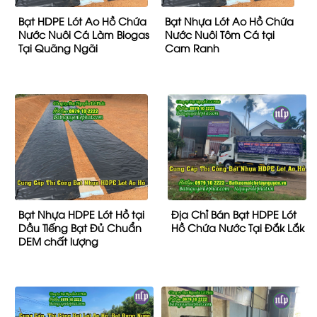
Bạt HDPE Lót Ao Hồ Chứa
Bạt Nhựa Lót Ao Hồ Chứa
Nước Nuôi Cá Làm Biogas
Nước Nuôi Tôm Cá tại
Tại Quãng Ngãi
Cam Ranh
Bạt Nhựa HDPE Lót Hồ tại
Địa Chỉ Bán Bạt HDPE Lót
Dầu Tiếng Bạt Đủ Chuẩn
Hồ Chứa Nước Tại Đắk Lắk
DEM chất lượng