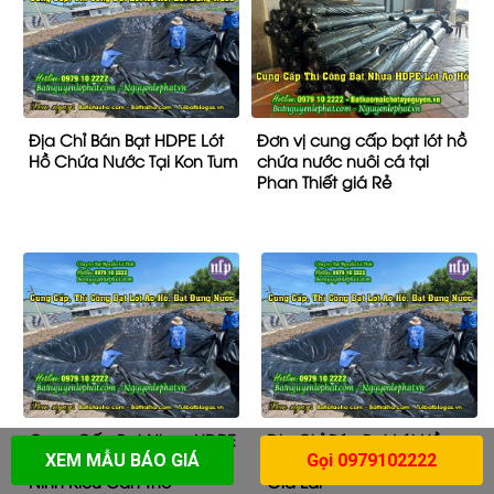
Địa Chỉ Bán Bạt HDPE Lót
Đơn vị cung cấp bạt lót hồ
Hồ Chứa Nước Tại Kon Tum
chứa nước nuôi cá tại
Phan Thiết giá Rẻ
Cung Cấp Bạt Nhựa HDPE
Địa Chỉ Bán Bạt Lót Hồ
Lót Ao Hồ Nuôi Tôm Cá
Chứa Nước Tưới Cây Tại
XEM MẪU BÁO GIÁ
Gọi 0979102222
Ninh Kiều Cần Thơ
Gia Lai