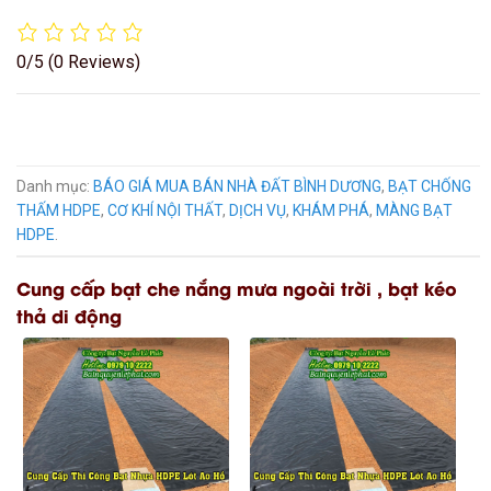
0/5
(0 Reviews)
Danh mục:
BÁO GIÁ MUA BÁN NHÀ ĐẤT BÌNH DƯƠNG
,
BẠT CHỐNG
THẤM HDPE
,
CƠ KHÍ NỘI THẤT
,
DỊCH VỤ
,
KHÁM PHÁ
,
MÀNG BẠT
HDPE
.
Cung cấp bạt che nắng mưa ngoài trời , bạt kéo
thả di động