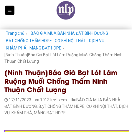
Skip
to
content
Trang chủ
›
BÁO GIÁ MUA BÁN NHÀ ĐẤT BÌNH DƯƠNG
BẠT CHỐNG THẤM HDPE
CƠ KHÍ NỘI THẤT
DỊCH VỤ
KHÁM PHÁ
MÀNG BẠT HDPE
›
[Ninh Thuận]Báo Giá Bạt Lót Làm Ruộng Muối Chống Thấm Ninh
Thuận Chất Lượng
[Ninh Thuận]Báo Giá Bạt Lót Làm
Ruộng Muối Chống Thấm Ninh
Thuận Chất Lượng
17/11/2023
1913 lượt xem
BÁO GIÁ MUA BÁN NHÀ
ĐẤT BÌNH DƯƠNG
,
BẠT CHỐNG THẤM HDPE
,
CƠ KHÍ NỘI THẤT
,
DỊCH
VỤ
,
KHÁM PHÁ
,
MÀNG BẠT HDPE