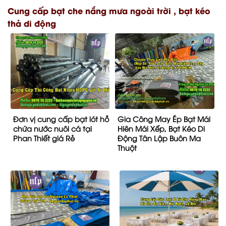
Cung cấp bạt che nắng mưa ngoài trời , bạt kéo
thả di động
Đơn vị cung cấp bạt lót hồ
Gia Công May Ép Bạt Mái
chứa nước nuôi cá tại
Hiên Mái Xếp, Bạt Kéo Di
Phan Thiết giá Rẻ
Động Tân Lập Buôn Ma
Thuột