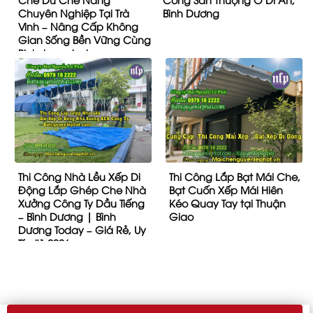
Chuyên Nghiệp Tại Trà
Bình Dương
Vinh – Nâng Cấp Không
Gian Sống Bền Vững Cùng
Binhduongtoday.com
Thi Công Nhà Lều Xếp Di
Thi Công Lắp Bạt Mái Che,
Động Lắp Ghép Che Nhà
Bạt Cuốn Xếp Mái Hiên
Xưởng Công Ty Dầu Tiếng
Kéo Quay Tay tại Thuận
– Bình Dương | Bình
Giao
Dương Today – Giá Rẻ, Uy
Tín #1 2026