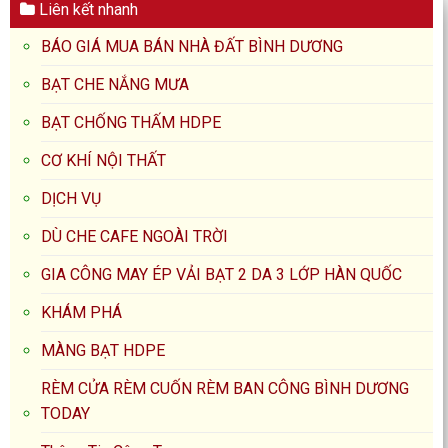
Liên kết nhanh
BÁO GIÁ MUA BÁN NHÀ ĐẤT BÌNH DƯƠNG
BẠT CHE NẮNG MƯA
BẠT CHỐNG THẤM HDPE
CƠ KHÍ NỘI THẤT
DỊCH VỤ
DÙ CHE CAFE NGOÀI TRỜI
GIA CÔNG MAY ÉP VẢI BẠT 2 DA 3 LỚP HÀN QUỐC
KHÁM PHÁ
MÀNG BẠT HDPE
RÈM CỬA RÈM CUỐN RÈM BAN CÔNG BÌNH DƯƠNG
TODAY