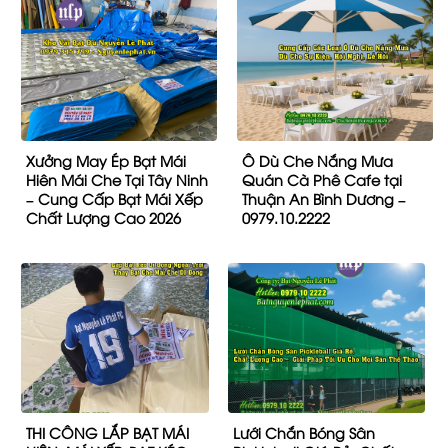
Xưởng May Ép Bạt Mái
Ô Dù Che Nắng Mưa
Hiên Mái Che Tại Tây Ninh
Quán Cà Phê Cafe tại
– Cung Cấp Bạt Mái Xếp
Thuận An Bình Dương –
Chất Lượng Cao 2026
0979.10.2222
THI CÔNG LẮP BẠT MÁI
Lưới Chắn Bóng Sân