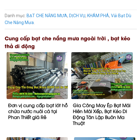
Danh mục:
BẠT CHE NẮNG MƯA
,
DỊCH VỤ
,
KHÁM PHÁ
,
Vải Bạt Dù
Che Nắng Mưa
.
Cung cấp bạt che nắng mưa ngoài trời , bạt kéo
thả di động
Đơn vị cung cấp bạt lót hồ
Gia Công May Ép Bạt Mái
chứa nước nuôi cá tại
Hiên Mái Xếp, Bạt Kéo Di
Phan Thiết giá Rẻ
Động Tân Lập Buôn Ma
Thuột