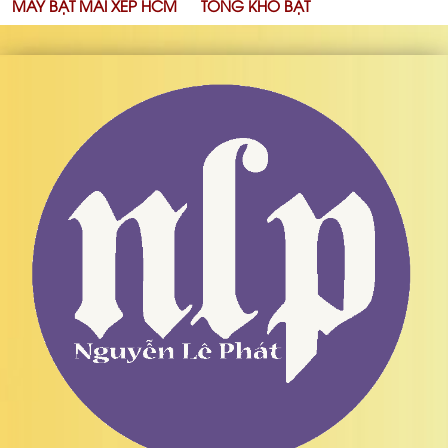
MAY BẠT MÁI XẾP HCM
TỔNG KHO BẠT