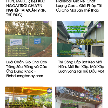
HIÊN, MÁI XẾP, BẠT KÉO
Pickleball Giá Rẻ, Chất
NGOÀI TRỜI CHUYÊN
Lượng Cao – Giải Pháp Tối
NGHIỆP TẠI QUẬN 9 (TP.
Ưu Cho Mọi Sân Thể Thao
THỦ ĐỨC)
Lưới Chắn Gió Cho Cây
Thi Công Lắp Bạt Kéo Mái
Trồng Sầu Riêng và Các
Hiên, Mái Bạt Xếp, Mái Xếp
Ứng Dụng Khác –
Lượn Sóng Tại Thủ Dầu Một
Binhduongtoday.com