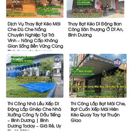
Dịch Vụ Thay Bạt Kéo Mái
Thay Bạt Kéo Di Động Ban
Che Dù Che Nắng
Công Sân Thượng Ở Dĩ An,
Chuyên Nghiệp Tại Trà
Bình Dương
Vinh – Nâng Cấp Không
Gian Sống Bền Vững Cùng
Binhduongtoday.com
Thi Công Nhà Lều Xếp Di
Thi Công Lắp Bạt Mái Che,
Động Lắp Ghép Che Nhà
Bạt Cuốn Xếp Mái Hiên
Xưởng Công Ty Dầu Tiếng
Kéo Quay Tay tại Thuận
– Bình Dương | Bình
Giao
Dương Today – Giá Rẻ, Uy