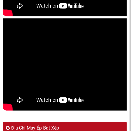
Địa Chỉ May Ép Bạt Xếp