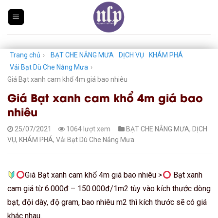
Skip
to
content
Trang chủ
›
BẠT CHE NẮNG MƯA
DỊCH VỤ
KHÁM PHÁ
Vải Bạt Dù Che Nắng Mưa
›
Giá Bạt xanh cam khổ 4m giá bao nhiêu
Giá Bạt xanh cam khổ 4m giá bao
nhiêu
25/07/2021
1064 lượt xem
BẠT CHE NẮNG MƯA
,
DỊCH
VỤ
,
KHÁM PHÁ
,
Vải Bạt Dù Che Nắng Mưa
Giá Bạt xanh cam khổ 4m giá bao nhiêu >
Bạt xanh
cam giá từ 6.000đ – 150.000đ/1m2 tùy vào kích thước dòng
bạt, đội dày, độ gram, bao nhiêu m2 thì kích thước sẽ có giá
khác nhau.