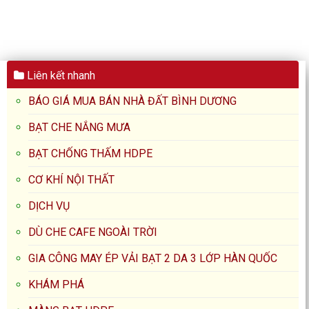
Tín #1 2026
Liên kết nhanh
BÁO GIÁ MUA BÁN NHÀ ĐẤT BÌNH DƯƠNG
BẠT CHE NẮNG MƯA
BẠT CHỐNG THẤM HDPE
CƠ KHÍ NỘI THẤT
DỊCH VỤ
DÙ CHE CAFE NGOÀI TRỜI
GIA CÔNG MAY ÉP VẢI BẠT 2 DA 3 LỚP HÀN QUỐC
KHÁM PHÁ