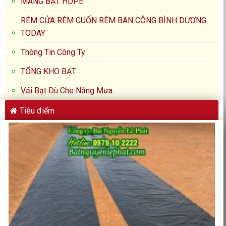
MÀNG BẠT HDPE
RÈM CỬA RÈM CUỐN RÈM BAN CÔNG BÌNH DƯƠNG
TODAY
Thông Tin Công Ty
TỔNG KHO BẠT
Vải Bạt Dù Che Nắng Mưa
Tiêu điểm