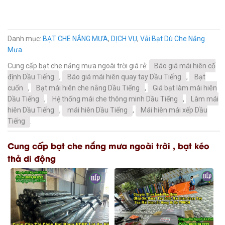
Danh mục:
BẠT CHE NẮNG MƯA
,
DỊCH VỤ
,
Vải Bạt Dù Che Nắng
Mưa
.
Cung cấp bạt che nắng mưa ngoài trời giá rẻ:
Báo giá mái hiên cố
định Dầu Tiếng
,
Báo giá mái hiên quay tay Dầu Tiếng
,
Bạt
cuốn
,
Bạt mái hiên che nắng Dầu Tiếng
,
Giá bạt làm mái hiên
Dầu Tiếng
,
Hệ thống mái che thông minh Dầu Tiếng
,
Làm mái
hiên Dầu Tiếng
,
mái hiên Dầu Tiếng
,
Mái hiên mái xếp Dầu
Tiếng
.
Cung cấp bạt che nắng mưa ngoài trời , bạt kéo
thả di động