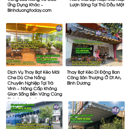
Ứng Dụng Khác –
Lượn Sóng Tại Thủ Dầu Một
Binhduongtoday.com
Dịch Vụ Thay Bạt Kéo Mái
Thay Bạt Kéo Di Động Ban
Che Dù Che Nắng
Công Sân Thượng Ở Dĩ An,
Chuyên Nghiệp Tại Trà
Bình Dương
Vinh – Nâng Cấp Không
Gian Sống Bền Vững Cùng
Binhduongtoday.com