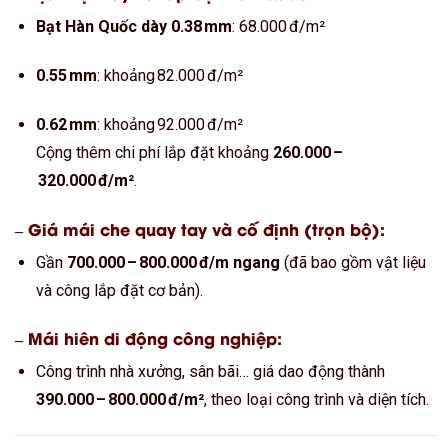
Bạt Hàn Quốc dày 0.38 mm
: 68.000 đ/m²
0.55 mm
: khoảng 82.000 đ/m²
0.62 mm
: khoảng 92.000 đ/m²
Cộng thêm chi phí lắp đặt khoảng
260.000 –
320.000 đ/m²
.
– Giá mái che quay tay và cố định (trọn bộ):
Gần
700.000 – 800.000 đ/m ngang
(đã bao gồm vật liệu
và công lắp đặt cơ bản).
– Mái hiên di động công nghiệp:
Công trình nhà xưởng, sân bãi… giá dao động thành
390.000 – 800.000 đ/m²
, theo loại công trình và diện tích.