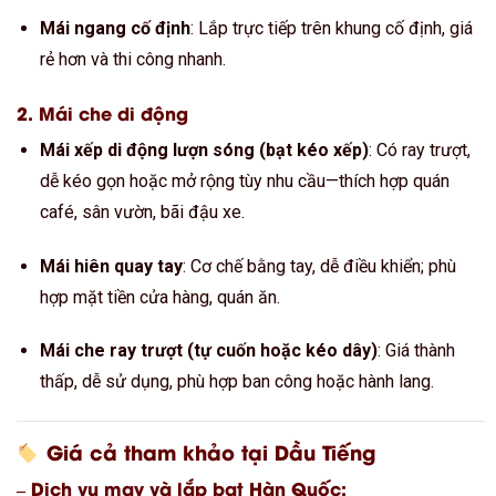
Mái ngang cố định
: Lắp trực tiếp trên khung cố định, giá
rẻ hơn và thi công nhanh.
2.
Mái che di động
Mái xếp di động lượn sóng (bạt kéo xếp)
: Có ray trượt,
dễ kéo gọn hoặc mở rộng tùy nhu cầu—thích hợp quán
café, sân vườn, bãi đậu xe.
Mái hiên quay tay
: Cơ chế bằng tay, dễ điều khiển; phù
hợp mặt tiền cửa hàng, quán ăn.
Mái che ray trượt (tự cuốn hoặc kéo dây)
: Giá thành
thấp, dễ sử dụng, phù hợp ban công hoặc hành lang.
Giá cả tham khảo tại Dầu Tiếng
– Dịch vụ may và lắp bạt Hàn Quốc: