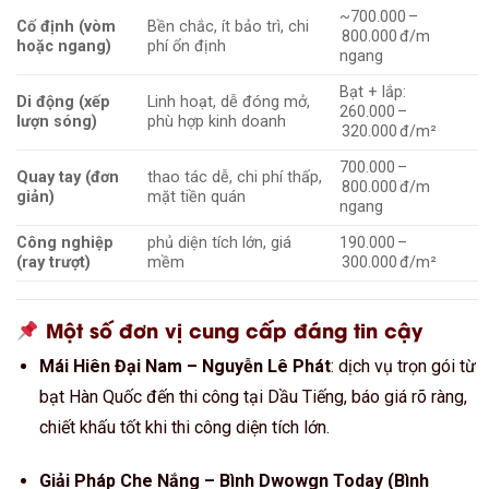
~700.000 –
Cố định (vòm
Bền chắc, ít bảo trì, chi
800.000 đ/m
hoặc ngang)
phí ổn định
ngang
Bạt + lắp:
Di động (xếp
Linh hoạt, dễ đóng mở,
260.000 –
lượn sóng)
phù hợp kinh doanh
320.000 đ/m²
700.000 –
Quay tay (đơn
thao tác dễ, chi phí thấp,
800.000 đ/m
giản)
mặt tiền quán
ngang
Công nghiệp
phủ diện tích lớn, giá
190.000 –
(ray trượt)
mềm
300.000 đ/m²
Một số đơn vị cung cấp đáng tin cậy
Mái Hiên Đại Nam – Nguyễn Lê Phát
: dịch vụ trọn gói từ
bạt Hàn Quốc đến thi công tại Dầu Tiếng, báo giá rõ ràng,
chiết khấu tốt khi thi công diện tích lớn.
Giải Pháp Che Nắng – Bình Dwowgn Today (Bình