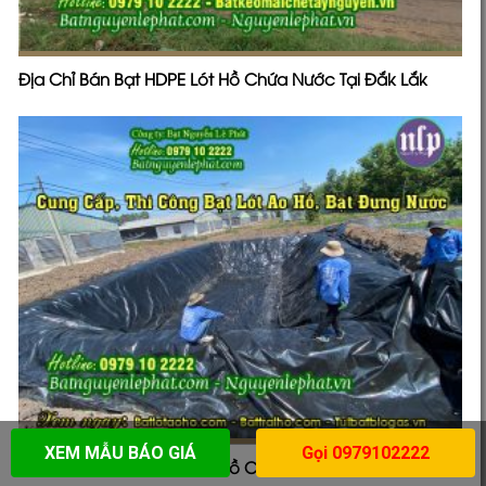
Địa Chỉ Bán Bạt HDPE Lót Hồ Chứa Nước Tại Đắk Lắk
XEM MẪU BÁO GIÁ
Gọi 0979102222
Địa Chỉ Bán Bạt HDPE Lót Hồ Chứa Nước Tại Kon Tum