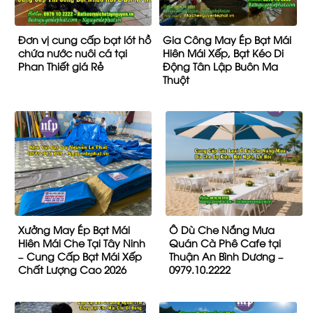
Đơn vị cung cấp bạt lót hồ
Gia Công May Ép Bạt Mái
chứa nước nuôi cá tại
Hiên Mái Xếp, Bạt Kéo Di
Phan Thiết giá Rẻ
Động Tân Lập Buôn Ma
Thuột
Xưởng May Ép Bạt Mái
Ô Dù Che Nắng Mưa
Hiên Mái Che Tại Tây Ninh
Quán Cà Phê Cafe tại
– Cung Cấp Bạt Mái Xếp
Thuận An Bình Dương –
Chất Lượng Cao 2026
0979.10.2222