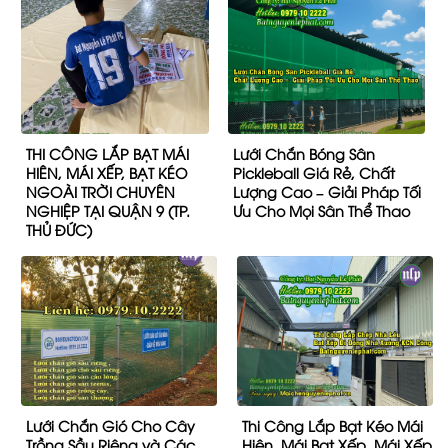
THI CÔNG LẮP BẠT MÁI
Lưới Chắn Bóng Sân
HIÊN, MÁI XẾP, BẠT KÉO
Pickleball Giá Rẻ, Chất
NGOÀI TRỜI CHUYÊN
Lượng Cao – Giải Pháp Tối
NGHIỆP TẠI QUẬN 9 (TP.
Ưu Cho Mọi Sân Thể Thao
THỦ ĐỨC)
Lưới Chắn Gió Cho Cây
Thi Công Lắp Bạt Kéo Mái
Trồng Sầu Riêng và Các
Hiên, Mái Bạt Xếp, Mái Xếp