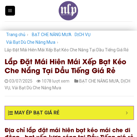
Skip
to
content
Trang chủ
›
BẠT CHE NẮNG MƯA
DỊCH VỤ
Vải Bạt Dù Che Nắng Mưa
›
Lắp Đặt Mái Hiên Mái Xếp Bạt Kéo Che Nắng Tại Dầu Tiếng Giá Rẻ
Lắp Đặt Mái Hiên Mái Xếp Bạt Kéo
Che Nắng Tại Dầu Tiếng Giá Rẻ
03/07/2025
1078 lượt xem
BẠT CHE NẮNG MƯA
,
DỊCH
VỤ
,
Vải Bạt Dù Che Nắng Mưa
MAY ÉP BẠT GIÁ RẺ
Địa chỉ lắp đặt mái hiên bạt kéo mái che di
động , bạt xếp lượn sóng tại Dầu Tiếng giá rẻ