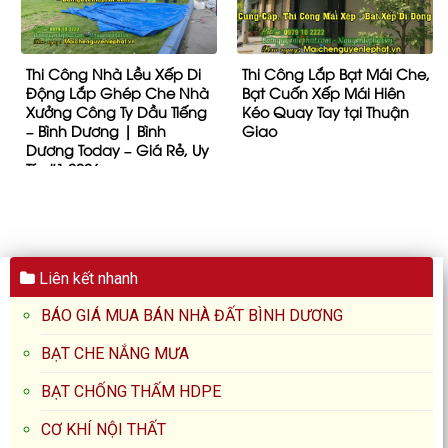
Thi Công Nhà Lều Xếp Di
Thi Công Lắp Bạt Mái Che,
Động Lắp Ghép Che Nhà
Bạt Cuốn Xếp Mái Hiên
Xưởng Công Ty Dầu Tiếng
Kéo Quay Tay tại Thuận
– Bình Dương | Bình
Giao
Dương Today – Giá Rẻ, Uy
Tín #1 2026
Liên kết nhanh
BÁO GIÁ MUA BÁN NHÀ ĐẤT BÌNH DƯƠNG
BẠT CHE NẮNG MƯA
BẠT CHỐNG THẤM HDPE
CƠ KHÍ NỘI THẤT