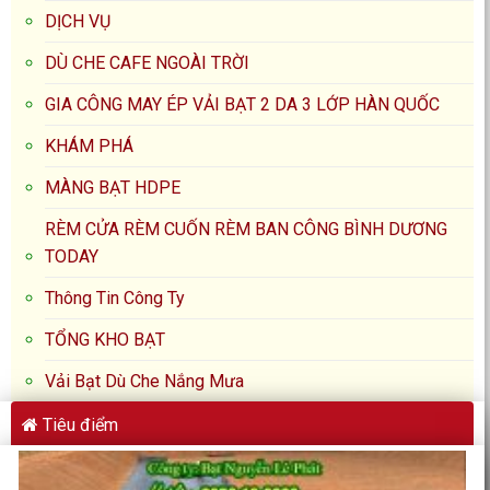
DỊCH VỤ
DÙ CHE CAFE NGOÀI TRỜI
GIA CÔNG MAY ÉP VẢI BẠT 2 DA 3 LỚP HÀN QUỐC
KHÁM PHÁ
MÀNG BẠT HDPE
RÈM CỬA RÈM CUỐN RÈM BAN CÔNG BÌNH DƯƠNG
TODAY
Thông Tin Công Ty
TỔNG KHO BẠT
Vải Bạt Dù Che Nắng Mưa
Tiêu điểm