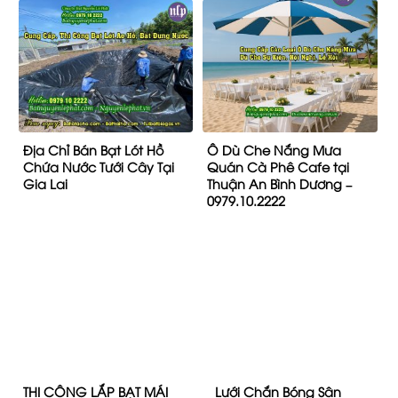
Đơn vị cung cấp bạt lót hồ
Gia Công May Ép Bạt Mái
chứa nước nuôi cá tại
Hiên Mái Xếp, Bạt Kéo Di
Phan Thiết giá Rẻ
Động Tân Lập Buôn Ma
Thuột