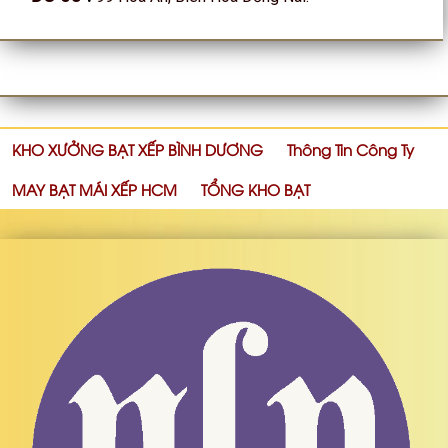
Địa Chỉ May Ép Bạt Xếp
Xem ngay
địa chỉ cung cấp bạt xếp di động
Cung cấp các loại bạt toàn quốc
Công Ty Bạt Nguyễn Lê Phát.
0979 102222
Hotline
: