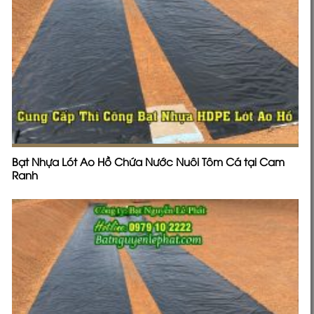
Vải Bạt Dù Che Nắng Mưa
Tiêu điểm
Bạt HDPE Lót Ao Hồ Chứa Nước Nuôi Cá Làm Biogas Tại
Quãng Ngãi