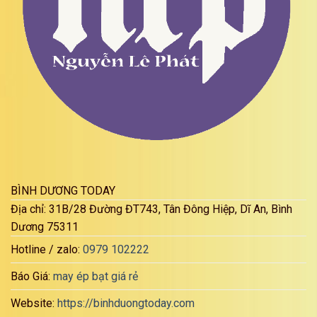
ĐC 01
:
39 Bình Đường Dĩ An, Bình Dương.
ĐC 02
:
999 Kha Vạn Cân, Quận Thủ Đức, HCM
ĐC 03
:
99 Hóa An, Biên Hòa Đồng Nai.
KHO XƯỞNG BẠT XẾP BÌNH DƯƠNG
Thông Tin Công Ty
MAY BẠT MÁI XẾP HCM
TỔNG KHO BẠT