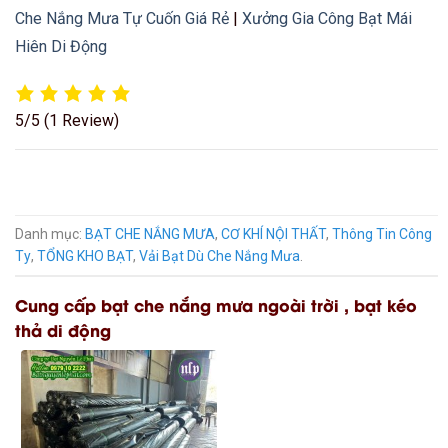
mái che chữ a có bánh xe
8. Kết Luận May Ép Bạt Mái Hiên Mái Xếp,
Bạt Kéo Tự Cuốn Ngoài Trời tại Xuân Lộc
Máy ép bạt
mái hiên, mái xếp, bạt kéo tự cuốn
tại
Xuân
Lộc, Đồng Nai
là
giải pháp tối ưu cho xưởng sản xuất và
thi công bạt che ngoài trời
. Sở hữu
máy ép bạt chất lượng
cao
giúp nâng cao năng suất, tiết kiệm chi phí và tạo ra
những sản phẩm
bền đẹp, chắc chắn
.