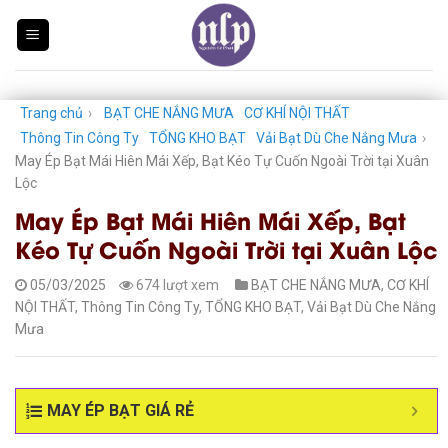
Skip
to
content
Trang chủ
›
BẠT CHE NẮNG MƯA
CƠ KHÍ NỘI THẤT
Thông Tin Công Ty
TỔNG KHO BẠT
Vải Bạt Dù Che Nắng Mưa
›
May Ép Bạt Mái Hiên Mái Xếp, Bạt Kéo Tự Cuốn Ngoài Trời tại Xuân
Lộc
May Ép Bạt Mái Hiên Mái Xếp, Bạt
Kéo Tự Cuốn Ngoài Trời tại Xuân Lộc
05/03/2025
674 lượt xem
BẠT CHE NẮNG MƯA
,
CƠ KHÍ
NỘI THẤT
,
Thông Tin Công Ty
,
TỔNG KHO BẠT
,
Vải Bạt Dù Che Nắng
Mưa
MAY ÉP BẠT GIÁ RẺ