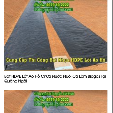
BẠT CHE NẮNG MƯA
BẠT CHỐNG THẤM HDPE
CƠ KHÍ NỘI THẤT
DỊCH VỤ
DÙ CHE CAFE NGOÀI TRỜI
GIA CÔNG MAY ÉP VẢI BẠT 2 DA 3 LỚP HÀN QUỐC
KHÁM PHÁ
MÀNG BẠT HDPE
RÈM CỬA RÈM CUỐN RÈM BAN CÔNG BÌNH DƯƠNG
TODAY
Thông Tin Công Ty
TỔNG KHO BẠT