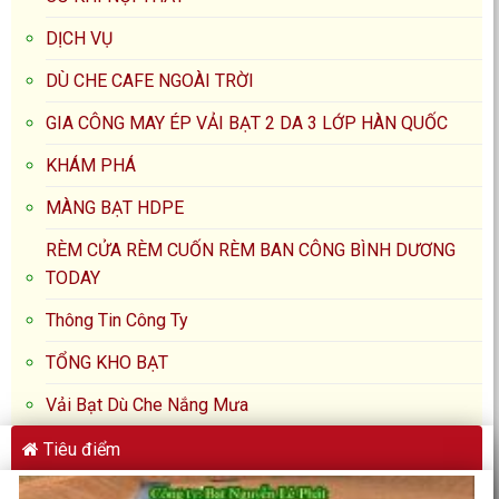
Dịch Vụ Thay Bạt Kéo Mái
Thay Bạt Kéo Di Động Ban
Che Dù Che Nắng
Công Sân Thượng Ở Dĩ An,
Chuyên Nghiệp Tại Trà
Bình Dương
Vinh – Nâng Cấp Không
Gian Sống Bền Vững Cùng
Binhduongtoday.com
Liên kết nhanh
BÁO GIÁ MUA BÁN NHÀ ĐẤT BÌNH DƯƠNG