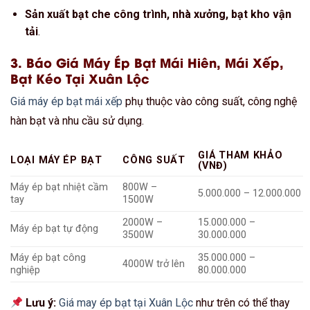
Sản xuất bạt che công trình, nhà xưởng, bạt kho vận
tải
.
3. Báo Giá Máy Ép Bạt Mái Hiên, Mái Xếp,
Bạt Kéo Tại Xuân Lộc
Giá máy ép bạt mái xếp
phụ thuộc vào công suất, công nghệ
hàn bạt và nhu cầu sử dụng.
GIÁ THAM KHẢO
LOẠI MÁY ÉP BẠT
CÔNG SUẤT
(VNĐ)
Máy ép bạt nhiệt cầm
800W –
5.000.000 – 12.000.000
tay
1500W
2000W –
15.000.000 –
Máy ép bạt tự động
3500W
30.000.000
Máy ép bạt công
35.000.000 –
4000W trở lên
nghiệp
80.000.000
Lưu ý:
Giá may ép bạt tại Xuân Lộc
như trên có thể thay