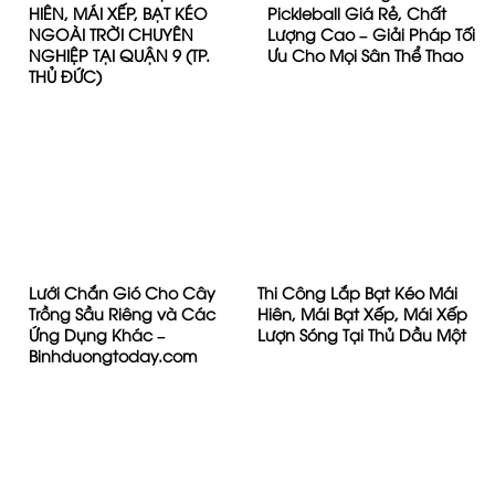
Cung Cấp Bạt Nhựa HDPE
Xưởng May Ép Bạt Mái
Lót Ao Hồ Nuôi Tôm Cá
Hiên Mái Che Tại Tây Ninh
Ninh Kiều Cần Thơ
– Cung Cấp Bạt Mái Xếp
Chất Lượng Cao 2026
Địa Chỉ Bán Bạt Lót Hồ
Ô Dù Che Nắng Mưa
Chứa Nước Tưới Cây Tại
Quán Cà Phê Cafe tại
Gia Lai
Thuận An Bình Dương –
0979.10.2222