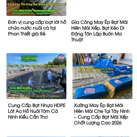
Liên hệ ngay để nhận tư vấn miễn phí và báo giá chi
tiết về máy ép bạt!
Xem thêm:
Thi Công Mái Xếp Lượn Sóng Xuân Lộc
|
Bạt
Che Nắng Mưa Tự Cuốn Giá Rẻ
|
Xưởng Gia Công Bạt Mái
Hiên Di Động
5/5
(1 Review)
Danh mục:
BẠT CHE NẮNG MƯA
,
CƠ KHÍ NỘI THẤT
,
Thông Tin Công
Ty
,
TỔNG KHO BẠT
,
Vải Bạt Dù Che Nắng Mưa
.
Cung cấp bạt che nắng mưa ngoài trời , bạt kéo
thả di động