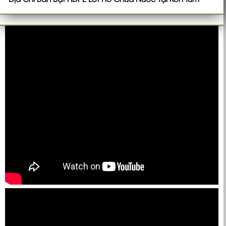
Địa Chỉ Bán Bạt HDPE Lót Hồ Chứa Nước Tại Đắk Lắk