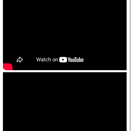
Địa Chỉ Bán Bạt HDPE Lót Hồ Chứa Nước Tại Kon Tum