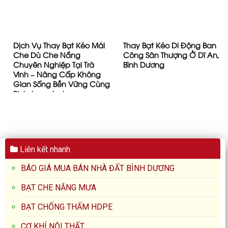
THI CÔNG LẮP BẠT MÁI
Lưới Chắn Bóng Sân
HIÊN, MÁI XẾP, BẠT KÉO
Pickleball Giá Rẻ, Chất
NGOÀI TRỜI CHUYÊN
Lượng Cao – Giải Pháp Tối
NGHIỆP TẠI QUẬN 9 (TP.
Ưu Cho Mọi Sân Thể Thao
THỦ ĐỨC)
Lưới Chắn Gió Cho Cây
Thi Công Lắp Bạt Kéo Mái
Trồng Sầu Riêng và Các
Hiên, Mái Bạt Xếp, Mái Xếp
Ứng Dụng Khác –
Lượn Sóng Tại Thủ Dầu Một
Binhduongtoday.com