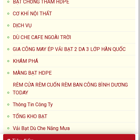
BẠT CHỐNG THẤM HDPE
CƠ KHÍ NỘI THẤT
DỊCH VỤ
DÙ CHE CAFE NGOÀI TRỜI
GIA CÔNG MAY ÉP VẢI BẠT 2 DA 3 LỚP HÀN QUỐC
KHÁM PHÁ
MÀNG BẠT HDPE
RÈM CỬA RÈM CUỐN RÈM BAN CÔNG BÌNH DƯƠNG
TODAY
Thông Tin Công Ty
TỔNG KHO BẠT
Vải Bạt Dù Che Nắng Mưa