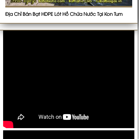
Địa Chỉ Bán Bạt HDPE Lót Hồ Chứa Nước Tại Kon Tum