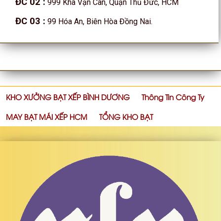
ĐC 02
:
999 Kha Vạn Cân, Quận Thủ Đức, HCM
ĐC 03
:
99 Hóa An, Biên Hòa Đồng Nai.
KHO XƯỞNG BẠT XẾP BÌNH DƯƠNG
Thông Tin Công Ty
MAY BẠT MÁI XẾP HCM
TỔNG KHO BẠT