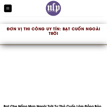
Skip
to
content
ĐƠN VỊ THI CÔNG UY TÍN:
BẠT CUỐN NGOÀI
TRỜI
Bạt Che Nắng Mưa Ngoài Trời Tự Thả Cuốn Lâm Đồng Bảo