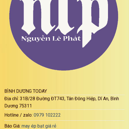
BÌNH DƯƠNG TODAY
Địa chỉ: 31B/28 Đường ĐT743, Tân Đông Hiệp, Dĩ An, Bình
Dương 75311
Hotline / zalo:
0979 102222
Báo Giá:
may ép bạt giá rẻ