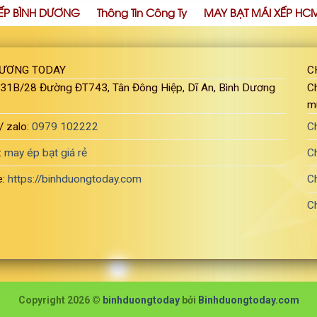
ẾP BÌNH DƯƠNG
Thông Tin Công Ty
MAY BẠT MÁI XẾP HC
DƯƠNG TODAY
C
: 31B/28 Đường ĐT743, Tân Đông Hiệp, Dĩ An, Bình Dương
Ch
m
/ zalo:
0979 102222
C
:
may ép bạt giá rẻ
C
e:
https://binhduongtoday.com
C
C
Copyright 2026 ©
binhduongtoday
bởi
Binhduongtoday.com