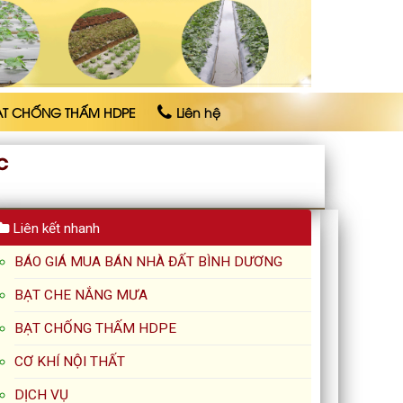
ẠT CHỐNG THẤM HDPE
Liên hệ
C
Liên kết nhanh
BÁO GIÁ MUA BÁN NHÀ ĐẤT BÌNH DƯƠNG
BẠT CHE NẮNG MƯA
BẠT CHỐNG THẤM HDPE
CƠ KHÍ NỘI THẤT
DỊCH VỤ