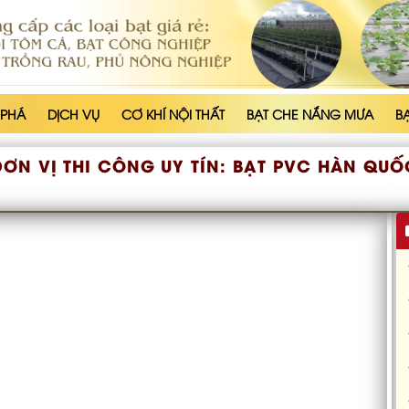
 PHÁ
DỊCH VỤ
CƠ KHÍ NỘI THẤT
BẠT CHE NẮNG MƯA
B
ĐƠN VỊ THI CÔNG UY TÍN:
BẠT PVC HÀN QUỐ