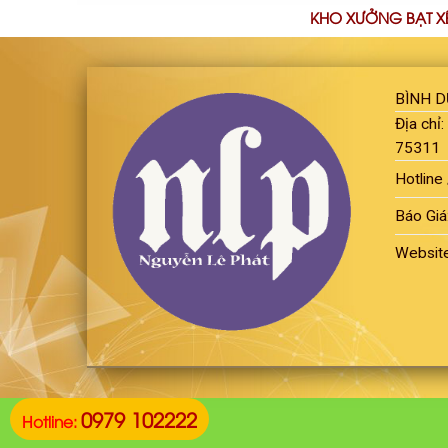
KHO XƯỞNG BẠT X
BÌNH 
Địa chỉ
75311
Hotline 
Báo Giá
Websit
0979 102222
Hotline: