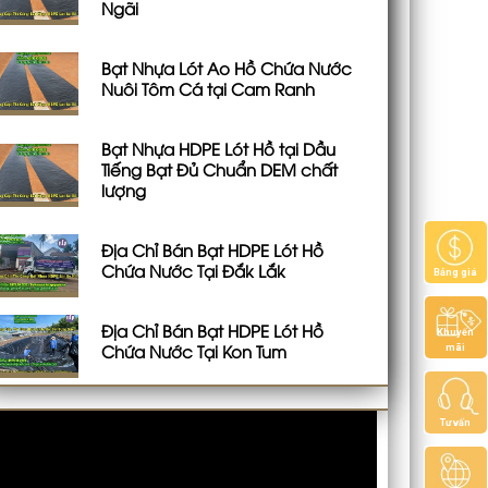
Ngãi
Bạt Nhựa Lót Ao Hồ Chứa Nước
Nuôi Tôm Cá tại Cam Ranh
Bạt Nhựa HDPE Lót Hồ tại Dầu
Tiếng Bạt Đủ Chuẩn DEM chất
lượng
Địa Chỉ Bán Bạt HDPE Lót Hồ
Chứa Nước Tại Đắk Lắk
Bảng giá
Địa Chỉ Bán Bạt HDPE Lót Hồ
Khuyến
Chứa Nước Tại Kon Tum
mãi
Tư vấn