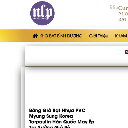
Skip
to
content
KHO BẠT BÌNH DƯƠNG
Giới Thiệu
KHÁM
Bảng Giá Bạt Nhựa PVC
Myung Sung Korea
Tarpaulin Hàn Quốc May Ép
Tại Xưởng Giá Rẻ