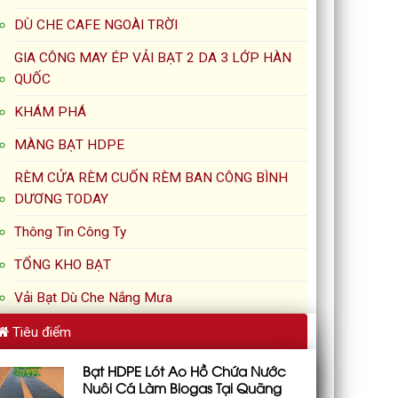
DÙ CHE CAFE NGOÀI TRỜI
GIA CÔNG MAY ÉP VẢI BẠT 2 DA 3 LỚP HÀN
QUỐC
KHÁM PHÁ
MÀNG BẠT HDPE
RÈM CỬA RÈM CUỐN RÈM BAN CÔNG BÌNH
DƯƠNG TODAY
Thông Tin Công Ty
TỔNG KHO BẠT
Vải Bạt Dù Che Nắng Mưa
Tiêu điểm
Bạt HDPE Lót Ao Hồ Chứa Nước
Nuôi Cá Làm Biogas Tại Quãng