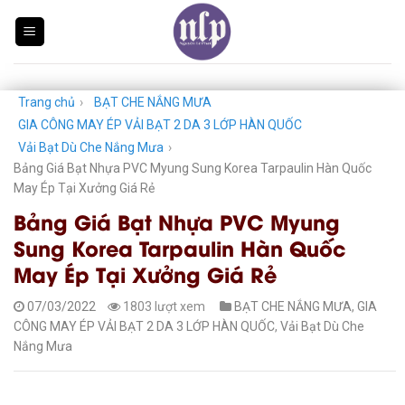
Skip
to
content
Trang chủ
›
BẠT CHE NẮNG MƯA
GIA CÔNG MAY ÉP VẢI BẠT 2 DA 3 LỚP HÀN QUỐC
Vải Bạt Dù Che Nắng Mưa
›
Bảng Giá Bạt Nhựa PVC Myung Sung Korea Tarpaulin Hàn Quốc
May Ép Tại Xưởng Giá Rẻ
Bảng Giá Bạt Nhựa PVC Myung
Sung Korea Tarpaulin Hàn Quốc
May Ép Tại Xưởng Giá Rẻ
07/03/2022
1803 lượt xem
BẠT CHE NẮNG MƯA
,
GIA
CÔNG MAY ÉP VẢI BẠT 2 DA 3 LỚP HÀN QUỐC
,
Vải Bạt Dù Che
Nắng Mưa