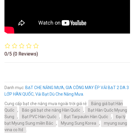
0/5
(0 Reviews)
Danh mục:
BẠT CHE NẮNG MƯA
,
GIA CÔNG MAY ÉP VẢI BẠT 2 DA 3
LỚP HÀN QUỐC
,
Vải Bạt Dù Che Nắng Mưa
.
Cung cấp bạt che nắng mưa ngoài trời giá rẻ:
Bảng giá bạt Hàn
Quốc
,
Báo giá bạt che nắng Hàn Quốc
,
Bạt Hàn Quốc Myung
Sung
,
Bạt PVC Hàn Quốc
,
Bạt Tarpaulin Hàn Quốc
,
Đại lý
bạt Myung Sung miền Bắc
,
Myung Sung Korea
,
myung sung
vina co ltd
.