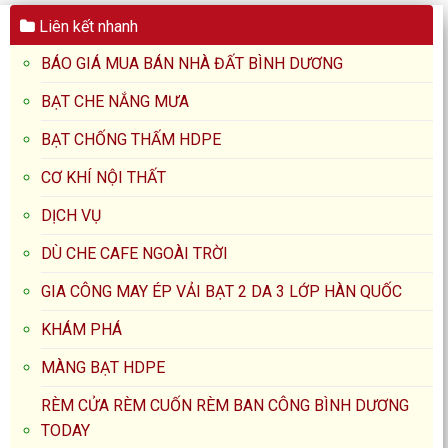
Liên kết nhanh
BÁO GIÁ MUA BÁN NHÀ ĐẤT BÌNH DƯƠNG
BẠT CHE NẮNG MƯA
BẠT CHỐNG THẤM HDPE
CƠ KHÍ NỘI THẤT
DỊCH VỤ
DÙ CHE CAFE NGOÀI TRỜI
GIA CÔNG MAY ÉP VẢI BẠT 2 DA 3 LỚP HÀN QUỐC
KHÁM PHÁ
MÀNG BẠT HDPE
RÈM CỬA RÈM CUỐN RÈM BAN CÔNG BÌNH DƯƠNG
TODAY