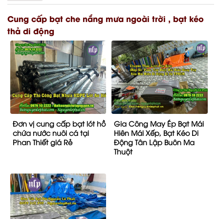
Cung cấp bạt che nắng mưa ngoài trời , bạt kéo
thả di động
Đơn vị cung cấp bạt lót hồ
Gia Công May Ép Bạt Mái
chứa nước nuôi cá tại
Hiên Mái Xếp, Bạt Kéo Di
Phan Thiết giá Rẻ
Động Tân Lập Buôn Ma
Thuột