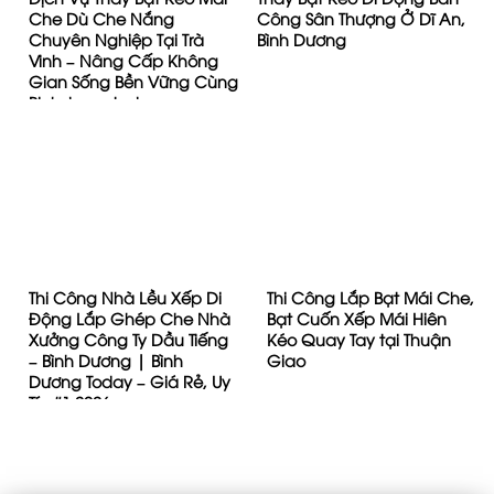
Che Dù Che Nắng
Công Sân Thượng Ở Dĩ An,
Chuyên Nghiệp Tại Trà
Bình Dương
Vinh – Nâng Cấp Không
Gian Sống Bền Vững Cùng
Binhduongtoday.com
Thi Công Nhà Lều Xếp Di
Thi Công Lắp Bạt Mái Che,
Động Lắp Ghép Che Nhà
Bạt Cuốn Xếp Mái Hiên
Xưởng Công Ty Dầu Tiếng
Kéo Quay Tay tại Thuận
– Bình Dương | Bình
Giao
Dương Today – Giá Rẻ, Uy
Tín #1 2026