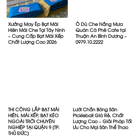
Xưởng May Ép Bạt Mái
Ô Dù Che Nắng Mưa
Hiên Mái Che Tại Tây Ninh
Quán Cà Phê Cafe tại
– Cung Cấp Bạt Mái Xếp
Thuận An Bình Dương –
Chất Lượng Cao 2026
0979.10.2222
THI CÔNG LẮP BẠT MÁI
Lưới Chắn Bóng Sân
HIÊN, MÁI XẾP, BẠT KÉO
Pickleball Giá Rẻ, Chất
NGOÀI TRỜI CHUYÊN
Lượng Cao – Giải Pháp Tối
NGHIỆP TẠI QUẬN 9 (TP.
Ưu Cho Mọi Sân Thể Thao
THỦ ĐỨC)