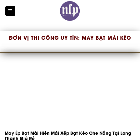
Skip
to
content
ĐƠN VỊ THI CÔNG UY TÍN:
MAY BẠT MÁI KÉO
May Ép Bạt Mái Hiên Mái Xếp Bạt Kéo Che Nắng Tại Long
Thành Giá Rẻ