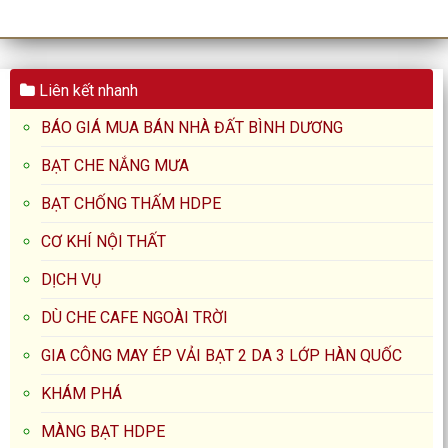
Liên kết nhanh
BÁO GIÁ MUA BÁN NHÀ ĐẤT BÌNH DƯƠNG
BẠT CHE NẮNG MƯA
BẠT CHỐNG THẤM HDPE
CƠ KHÍ NỘI THẤT
DỊCH VỤ
DÙ CHE CAFE NGOÀI TRỜI
GIA CÔNG MAY ÉP VẢI BẠT 2 DA 3 LỚP HÀN QUỐC
KHÁM PHÁ
MÀNG BẠT HDPE