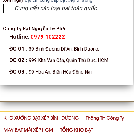
Xem ngay
địa chỉ cung cấp bạt xếp di động
Cung cấp các loại bạt toàn quốc
Công Ty Bạt Nguyễn Lê Phát.
0979 102222
Hotline
:
ĐC 01
:
39 Bình Đường Dĩ An, Bình Dương.
ĐC 02
:
999 Kha Vạn Cân, Quận Thủ Đức, HCM
ĐC 03
:
99 Hóa An, Biên Hòa Đồng Nai.
KHO XƯỞNG BẠT XẾP BÌNH DƯƠNG
Thông Tin Công Ty
MAY BẠT MÁI XẾP HCM
TỔNG KHO BẠT