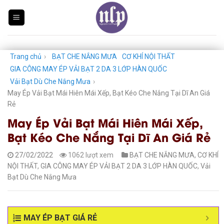
Skip
to
content
Trang chủ
›
BẠT CHE NẮNG MƯA
CƠ KHÍ NỘI THẤT
GIA CÔNG MAY ÉP VẢI BẠT 2 DA 3 LỚP HÀN QUỐC
Vải Bạt Dù Che Nắng Mưa
›
May Ép Vải Bạt Mái Hiên Mái Xếp, Bạt Kéo Che Nắng Tại Dĩ An Giá
Rẻ
May Ép Vải Bạt Mái Hiên Mái Xếp,
Bạt Kéo Che Nắng Tại Dĩ An Giá Rẻ
27/02/2022
1062 lượt xem
BẠT CHE NẮNG MƯA
,
CƠ KHÍ
NỘI THẤT
,
GIA CÔNG MAY ÉP VẢI BẠT 2 DA 3 LỚP HÀN QUỐC
,
Vải
Bạt Dù Che Nắng Mưa
MAY ÉP BẠT GIÁ RẺ