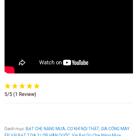
5/5
(1 Review)
Danh mục:
BẠT CHE NẮNG MƯA
,
CƠ KHÍ NỘI THẤT
,
GIA CÔNG MAY
ÉP VẢI BẠT 2 DA 3 LỚP HÀN QUỐC
,
Vải Bạt Dù Che Nắng Mưa
.