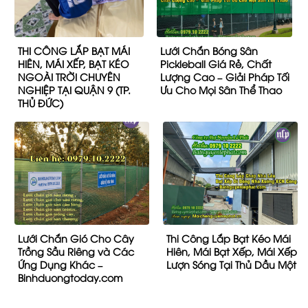
THI CÔNG LẮP BẠT MÁI
Lưới Chắn Bóng Sân
HIÊN, MÁI XẾP, BẠT KÉO
Pickleball Giá Rẻ, Chất
NGOÀI TRỜI CHUYÊN
Lượng Cao – Giải Pháp Tối
NGHIỆP TẠI QUẬN 9 (TP.
Ưu Cho Mọi Sân Thể Thao
THỦ ĐỨC)
Lưới Chắn Gió Cho Cây
Thi Công Lắp Bạt Kéo Mái
Trồng Sầu Riêng và Các
Hiên, Mái Bạt Xếp, Mái Xếp
Ứng Dụng Khác –
Lượn Sóng Tại Thủ Dầu Một
Binhduongtoday.com