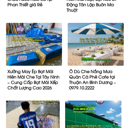
Phan Thiết giá Rẻ
Động Tân Lập Buôn Ma
Thuột
Xưởng May Ép Bạt Mái
Ô Dù Che Nắng Mưa
Hiên Mái Che Tại Tây Ninh
Quán Cà Phê Cafe tại
– Cung Cấp Bạt Mái Xếp
Thuận An Bình Dương –
Chất Lượng Cao 2026
0979.10.2222