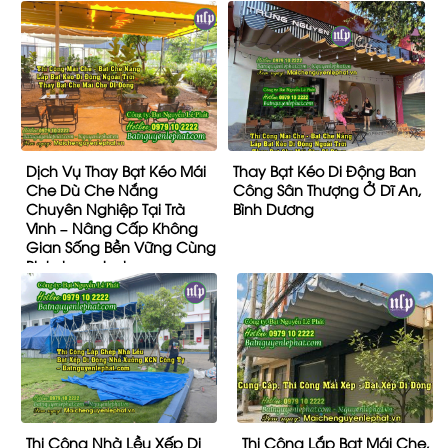
Dịch Vụ Thay Bạt Kéo Mái
Thay Bạt Kéo Di Động Ban
Che Dù Che Nắng
Công Sân Thượng Ở Dĩ An,
Chuyên Nghiệp Tại Trà
Bình Dương
Vinh – Nâng Cấp Không
Gian Sống Bền Vững Cùng
Binhduongtoday.com
Thi Công Nhà Lều Xếp Di
Thi Công Lắp Bạt Mái Che,