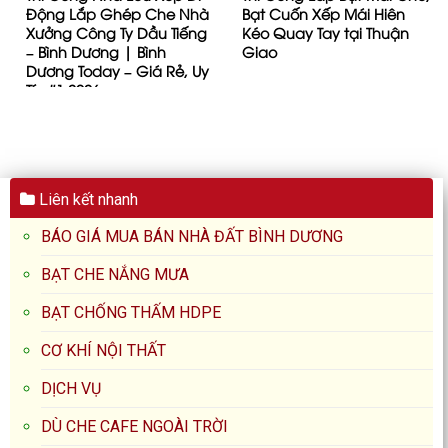
Động Lắp Ghép Che Nhà
Bạt Cuốn Xếp Mái Hiên
Xưởng Công Ty Dầu Tiếng
Kéo Quay Tay tại Thuận
– Bình Dương | Bình
Giao
Dương Today – Giá Rẻ, Uy
Tín #1 2026
Liên kết nhanh
BÁO GIÁ MUA BÁN NHÀ ĐẤT BÌNH DƯƠNG
BẠT CHE NẮNG MƯA
BẠT CHỐNG THẤM HDPE
CƠ KHÍ NỘI THẤT
DỊCH VỤ
DÙ CHE CAFE NGOÀI TRỜI