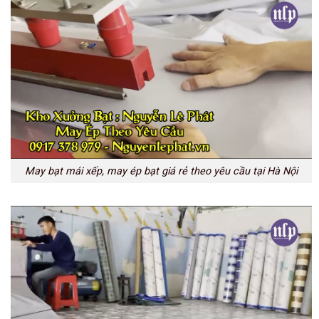
May bạt mái xếp, may ép bạt giá rẻ theo yêu cầu tại Hà Nội