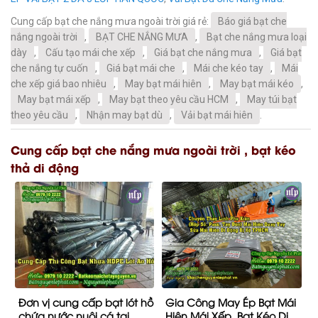
Cung cấp bạt che nắng mưa ngoài trời giá rẻ:
Báo giá bạt che
nắng ngoài trời
,
BẠT CHE NẮNG MƯA
,
Bạt che nắng mưa loại
dày
,
Cấu tạo mái che xếp
,
Giá bạt che nắng mưa
,
Giá bạt
che nắng tự cuốn
,
Giá bạt mái che
,
Mái che kéo tay
,
Mái
che xếp giá bao nhiêu
,
May bạt mái hiên
,
May bạt mái kéo
,
May bạt mái xếp
,
May bạt theo yêu cầu HCM
,
May túi bạt
theo yêu cầu
,
Nhận may bạt dù
,
Vải bạt mái hiên
.
Cung cấp bạt che nắng mưa ngoài trời , bạt kéo
thả di động
Đơn vị cung cấp bạt lót hồ
Gia Công May Ép Bạt Mái
chứa nước nuôi cá tại
Hiên Mái Xếp, Bạt Kéo Di