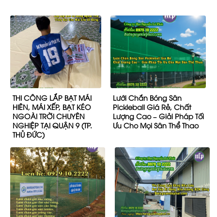
THI CÔNG LẮP BẠT MÁI
Lưới Chắn Bóng Sân
HIÊN, MÁI XẾP, BẠT KÉO
Pickleball Giá Rẻ, Chất
NGOÀI TRỜI CHUYÊN
Lượng Cao – Giải Pháp Tối
NGHIỆP TẠI QUẬN 9 (TP.
Ưu Cho Mọi Sân Thể Thao
THỦ ĐỨC)