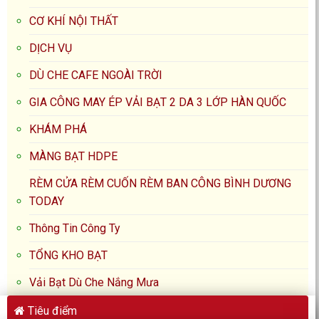
CƠ KHÍ NỘI THẤT
DỊCH VỤ
DÙ CHE CAFE NGOÀI TRỜI
GIA CÔNG MAY ÉP VẢI BẠT 2 DA 3 LỚP HÀN QUỐC
KHÁM PHÁ
MÀNG BẠT HDPE
RÈM CỬA RÈM CUỐN RÈM BAN CÔNG BÌNH DƯƠNG
TODAY
Thông Tin Công Ty
TỔNG KHO BẠT
Vải Bạt Dù Che Nắng Mưa
Tiêu điểm