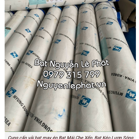
Cung cấp vải bạt may ép Bạt Mái Che Xếp, Bạt Kéo Lượn Sóng