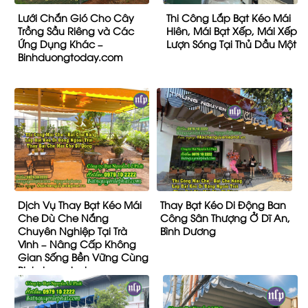
Lưới Chắn Gió Cho Cây
Thi Công Lắp Bạt Kéo Mái
Trồng Sầu Riêng và Các
Hiên, Mái Bạt Xếp, Mái Xếp
Ứng Dụng Khác –
Lượn Sóng Tại Thủ Dầu Một
Binhduongtoday.com
Dịch Vụ Thay Bạt Kéo Mái
Thay Bạt Kéo Di Động Ban
Che Dù Che Nắng
Công Sân Thượng Ở Dĩ An,
Chuyên Nghiệp Tại Trà
Bình Dương
Vinh – Nâng Cấp Không
Gian Sống Bền Vững Cùng
Binhduongtoday.com