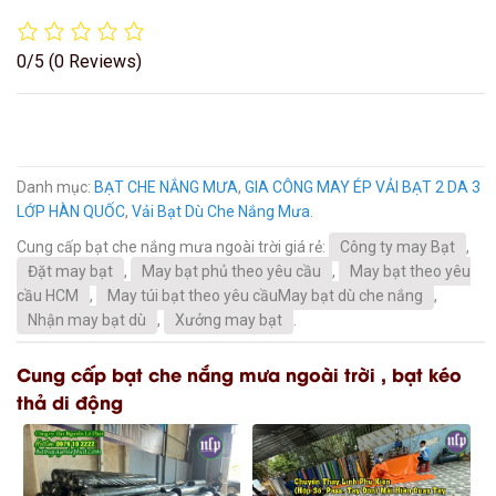
0/5
(0 Reviews)
Danh mục:
BẠT CHE NẮNG MƯA
,
GIA CÔNG MAY ÉP VẢI BẠT 2 DA 3
LỚP HÀN QUỐC
,
Vải Bạt Dù Che Nắng Mưa
.
Cung cấp bạt che nắng mưa ngoài trời giá rẻ:
Công ty may Bạt
,
Đặt may bạt
,
May bạt phủ theo yêu cầu
,
May bạt theo yêu
cầu HCM
,
May túi bạt theo yêu cầuMay bạt dù che nắng
,
Nhận may bạt dù
,
Xưởng may bạt
.
Cung cấp bạt che nắng mưa ngoài trời , bạt kéo
thả di động