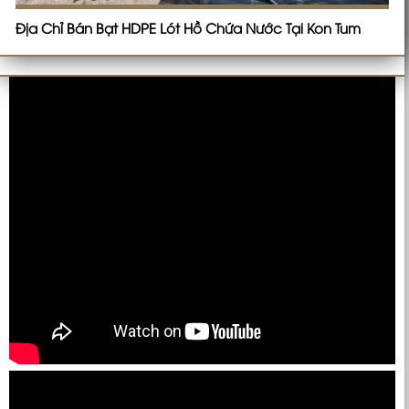
Địa Chỉ Bán Bạt HDPE Lót Hồ Chứa Nước Tại Kon Tum