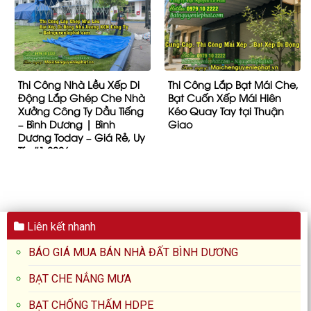
Thi Công Nhà Lều Xếp Di
Thi Công Lắp Bạt Mái Che,
Động Lắp Ghép Che Nhà
Bạt Cuốn Xếp Mái Hiên
Xưởng Công Ty Dầu Tiếng
Kéo Quay Tay tại Thuận
– Bình Dương | Bình
Giao
Dương Today – Giá Rẻ, Uy
Tín #1 2026
Liên kết nhanh
BÁO GIÁ MUA BÁN NHÀ ĐẤT BÌNH DƯƠNG
BẠT CHE NẮNG MƯA
BẠT CHỐNG THẤM HDPE