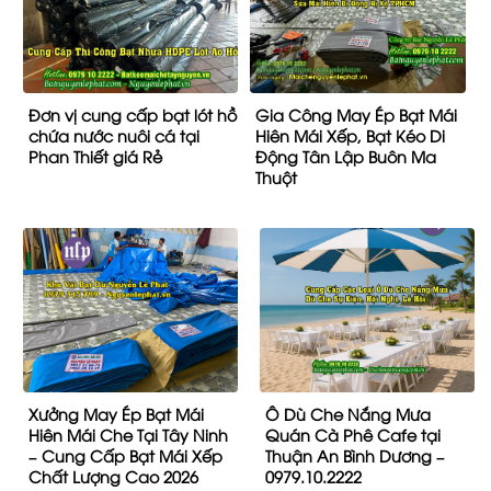
Đơn vị cung cấp bạt lót hồ
Gia Công May Ép Bạt Mái
chứa nước nuôi cá tại
Hiên Mái Xếp, Bạt Kéo Di
Phan Thiết giá Rẻ
Động Tân Lập Buôn Ma
Thuột
Xưởng May Ép Bạt Mái
Ô Dù Che Nắng Mưa
Hiên Mái Che Tại Tây Ninh
Quán Cà Phê Cafe tại
– Cung Cấp Bạt Mái Xếp
Thuận An Bình Dương –
Chất Lượng Cao 2026
0979.10.2222