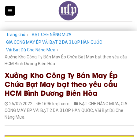
Skip
to
content
Trang chủ
›
BẠT CHE NẮNG MƯA
GIA CÔNG MAY ÉP VẢI BẠT 2 DA 3 LỚP HÀN QUỐC
Vải Bạt Dù Che Nắng Mưa
›
Xưởng Kho Công Ty Bán May Ép Chứa Bạt May bạt theo yêu cầu
HCM Bình Dương Biên Hòa
Xưởng Kho Công Ty Bán May Ép
Chứa Bạt May bạt theo yêu cầu
HCM Bình Dương Biên Hòa
26/02/2022
1696 lượt xem
BẠT CHE NẮNG MƯA
,
GIA
CÔNG MAY ÉP VẢI BẠT 2 DA 3 LỚP HÀN QUỐC
,
Vải Bạt Dù Che
Nắng Mưa