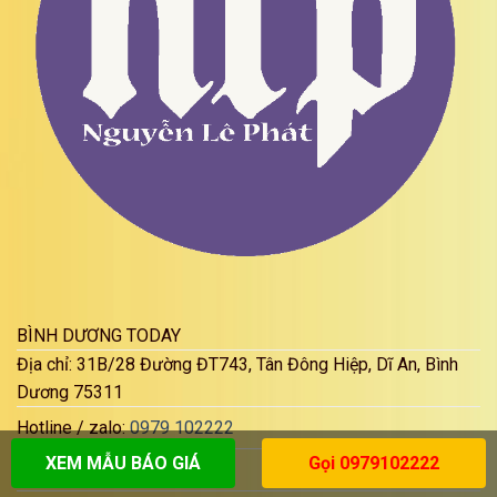
BÌNH DƯƠNG TODAY
Địa chỉ: 31B/28 Đường ĐT743, Tân Đông Hiệp, Dĩ An, Bình
Dương 75311
Hotline / zalo:
0979 102222
XEM MẪU BÁO GIÁ
Gọi 0979102222
Báo Giá:
may ép bạt giá rẻ