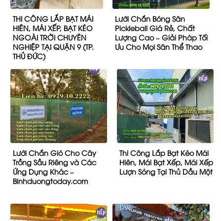
THI CÔNG LẮP BẠT MÁI
Lưới Chắn Bóng Sân
HIÊN, MÁI XẾP, BẠT KÉO
Pickleball Giá Rẻ, Chất
NGOÀI TRỜI CHUYÊN
Lượng Cao – Giải Pháp Tối
NGHIỆP TẠI QUẬN 9 (TP.
Ưu Cho Mọi Sân Thể Thao
THỦ ĐỨC)
Lưới Chắn Gió Cho Cây
Thi Công Lắp Bạt Kéo Mái
Trồng Sầu Riêng và Các
Hiên, Mái Bạt Xếp, Mái Xếp
Ứng Dụng Khác –
Lượn Sóng Tại Thủ Dầu Một
Binhduongtoday.com