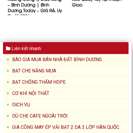
– Bình Dương | Bình
Giao
Dương Today – Giá Rẻ, Uy
Tín #1 2026
Liên kết nhanh
BÁO GIÁ MUA BÁN NHÀ ĐẤT BÌNH DƯƠNG
BẠT CHE NẮNG MƯA
BẠT CHỐNG THẤM HDPE
CƠ KHÍ NỘI THẤT
DỊCH VỤ
DÙ CHE CAFE NGOÀI TRỜI
GIA CÔNG MAY ÉP VẢI BẠT 2 DA 3 LỚP HÀN QUỐC