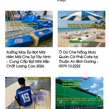
Xưởng May Ép Bạt Mái
Ô Dù Che Nắng Mưa
Hiên Mái Che Tại Tây Ninh
Quán Cà Phê Cafe tại
– Cung Cấp Bạt Mái Xếp
Thuận An Bình Dương –
Chất Lượng Cao 2026
0979.10.2222