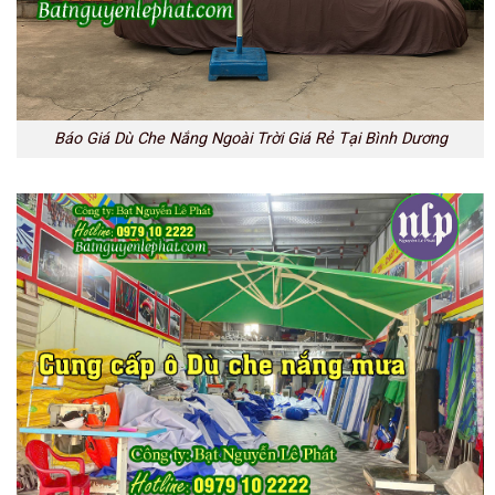
Báo Giá Dù Che Nắng Ngoài Trời Giá Rẻ Tại Bình Dương