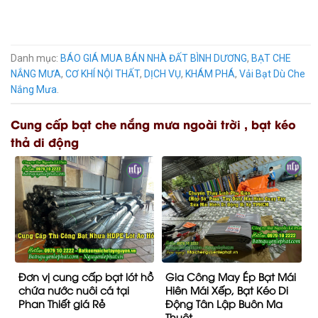
Danh mục:
BÁO GIÁ MUA BÁN NHÀ ĐẤT BÌNH DƯƠNG
,
BẠT CHE
NẮNG MƯA
,
CƠ KHÍ NỘI THẤT
,
DỊCH VỤ
,
KHÁM PHÁ
,
Vải Bạt Dù Che
Nắng Mưa
.
Cung cấp bạt che nắng mưa ngoài trời , bạt kéo
thả di động
Đơn vị cung cấp bạt lót hồ
Gia Công May Ép Bạt Mái
chứa nước nuôi cá tại
Hiên Mái Xếp, Bạt Kéo Di
Phan Thiết giá Rẻ
Động Tân Lập Buôn Ma
Thuột