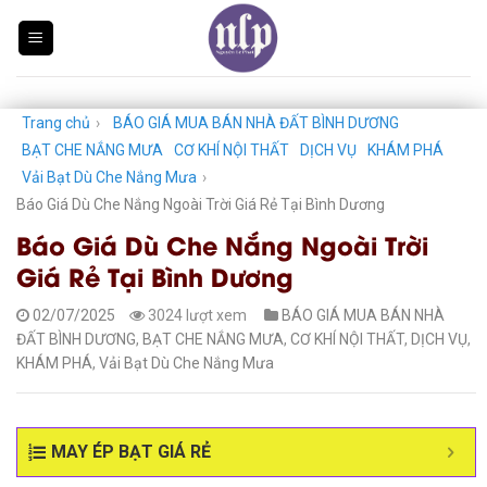
Skip
to
content
Trang chủ
›
BÁO GIÁ MUA BÁN NHÀ ĐẤT BÌNH DƯƠNG
BẠT CHE NẮNG MƯA
CƠ KHÍ NỘI THẤT
DỊCH VỤ
KHÁM PHÁ
Vải Bạt Dù Che Nắng Mưa
›
Báo Giá Dù Che Nắng Ngoài Trời Giá Rẻ Tại Bình Dương
Báo Giá Dù Che Nắng Ngoài Trời
Giá Rẻ Tại Bình Dương
02/07/2025
3024 lượt xem
BÁO GIÁ MUA BÁN NHÀ
ĐẤT BÌNH DƯƠNG
,
BẠT CHE NẮNG MƯA
,
CƠ KHÍ NỘI THẤT
,
DỊCH VỤ
,
KHÁM PHÁ
,
Vải Bạt Dù Che Nắng Mưa
MAY ÉP BẠT GIÁ RẺ