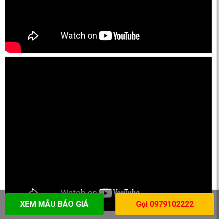
XEM MẪU BÁO GIÁ
Gọi 0979102222