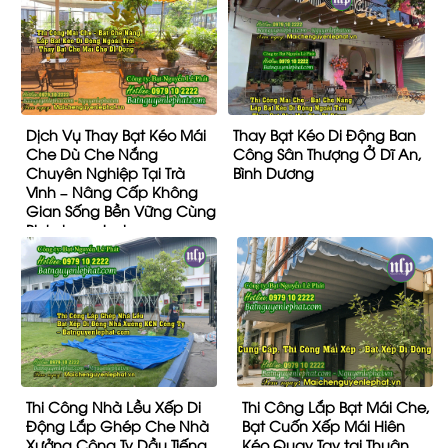
Dịch Vụ Thay Bạt Kéo Mái
Thay Bạt Kéo Di Động Ban
Che Dù Che Nắng
Công Sân Thượng Ở Dĩ An,
Chuyên Nghiệp Tại Trà
Bình Dương
Vinh – Nâng Cấp Không
Gian Sống Bền Vững Cùng
Binhduongtoday.com
Thi Công Nhà Lều Xếp Di
Thi Công Lắp Bạt Mái Che,
Động Lắp Ghép Che Nhà
Bạt Cuốn Xếp Mái Hiên
Xưởng Công Ty Dầu Tiếng
Kéo Quay Tay tại Thuận