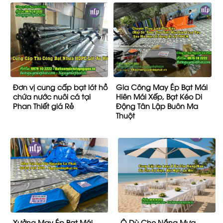
Đơn vị cung cấp bạt lót hồ
Gia Công May Ép Bạt Mái
chứa nước nuôi cá tại
Hiên Mái Xếp, Bạt Kéo Di
Phan Thiết giá Rẻ
Động Tân Lập Buôn Ma
Thuột
Xưởng May Ép Bạt Mái
Ô Dù Che Nắng Mưa