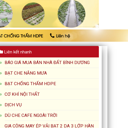
ẠT CHỐNG THẤM HDPE
Liên hệ
Liên kết nhanh
BÁO GIÁ MUA BÁN NHÀ ĐẤT BÌNH DƯƠNG
BẠT CHE NẮNG MƯA
BẠT CHỐNG THẤM HDPE
CƠ KHÍ NỘI THẤT
DỊCH VỤ
DÙ CHE CAFE NGOÀI TRỜI
GIA CÔNG MAY ÉP VẢI BẠT 2 DA 3 LỚP HÀN