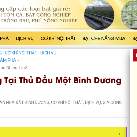
 PHÁ
DỊCH VỤ
CƠ KHÍ NỘI THẤT
BẠT CHE NẮNG MƯA
B
G
CƠ KHÍ NỘI THẤT
DỊCH VỤ
HÁM PHÁ
›
 Bao Nhiêu 1m2
 Tại Thủ Dầu Một Bình Dương
ÁN NHÀ ĐẤT BÌNH DƯƠNG
,
CƠ KHÍ NỘI THẤT
,
DỊCH VỤ
,
GIA CÔNG