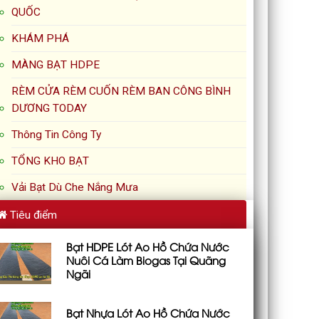
QUỐC
KHÁM PHÁ
MÀNG BẠT HDPE
RÈM CỬA RÈM CUỐN RÈM BAN CÔNG BÌNH
DƯƠNG TODAY
Thông Tin Công Ty
TỔNG KHO BẠT
Vải Bạt Dù Che Nắng Mưa
Tiêu điểm
Bạt HDPE Lót Ao Hồ Chứa Nước
Nuôi Cá Làm Biogas Tại Quãng
Ngãi
Bạt Nhựa Lót Ao Hồ Chứa Nước