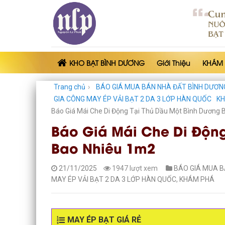
Skip
to
content
KHO BẠT BÌNH DƯƠNG
Giới Thiệu
KHÁM
Trang chủ
›
BÁO GIÁ MUA BÁN NHÀ ĐẤT BÌNH DƯƠN
GIA CÔNG MAY ÉP VẢI BẠT 2 DA 3 LỚP HÀN QUỐC
K
Báo Giá Mái Che Di Động Tại Thủ Dầu Một Bình Dương
Báo Giá Mái Che Di Động
Bao Nhiêu 1m2
21/11/2025
1947 lượt xem
BÁO GIÁ MUA B
MAY ÉP VẢI BẠT 2 DA 3 LỚP HÀN QUỐC
,
KHÁM PHÁ
MAY ÉP BẠT GIÁ RẺ