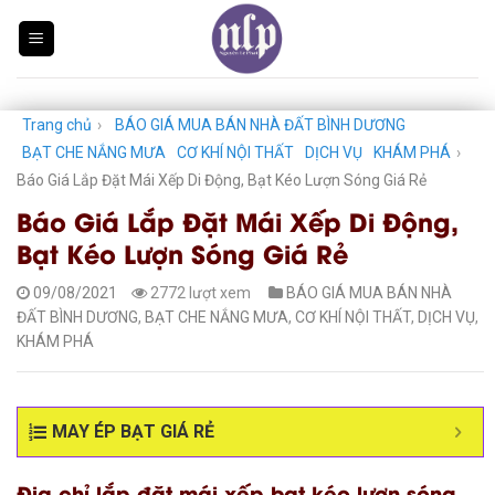
Skip
to
content
Trang chủ
›
BÁO GIÁ MUA BÁN NHÀ ĐẤT BÌNH DƯƠNG
BẠT CHE NẮNG MƯA
CƠ KHÍ NỘI THẤT
DỊCH VỤ
KHÁM PHÁ
›
Báo Giá Lắp Đặt Mái Xếp Di Động, Bạt Kéo Lượn Sóng Giá Rẻ
Báo Giá Lắp Đặt Mái Xếp Di Động,
Bạt Kéo Lượn Sóng Giá Rẻ
09/08/2021
2772 lượt xem
BÁO GIÁ MUA BÁN NHÀ
ĐẤT BÌNH DƯƠNG
,
BẠT CHE NẮNG MƯA
,
CƠ KHÍ NỘI THẤT
,
DỊCH VỤ
,
KHÁM PHÁ
MAY ÉP BẠT GIÁ RẺ
Địa chỉ lắp đặt mái xếp bạt kéo lượn sóng