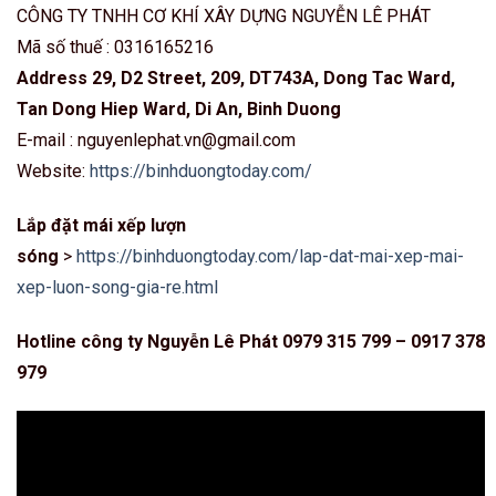
CÔNG TY TNHH CƠ KHÍ XÂY DỰNG NGUYỄN LÊ PHÁT
Mã số thuế : 0316165216
Address 29, D2 Street, 209, DT743A, Dong Tac Ward,
Tan Dong Hiep Ward, Di An, Binh Duong
E-mail : nguyenlephat.vn@gmail.com
Website:
https://binhduongtoday.com/
Lắp đặt mái xếp lượn
sóng
>
https://binhduongtoday.com/lap-dat-mai-xep-mai-
xep-luon-song-gia-re.html
Hotline công ty Nguyễn Lê Phát 0979 315 799 – 0917 378
979