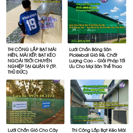
THI CÔNG LẮP BẠT MÁI
Lưới Chắn Bóng Sân
HIÊN, MÁI XẾP, BẠT KÉO
Pickleball Giá Rẻ, Chất
NGOÀI TRỜI CHUYÊN
Lượng Cao – Giải Pháp Tối
NGHIỆP TẠI QUẬN 9 (TP.
Ưu Cho Mọi Sân Thể Thao
THỦ ĐỨC)
Lưới Chắn Gió Cho Cây
Thi Công Lắp Bạt Kéo Mái