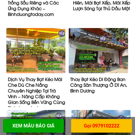
Trồng Sầu Riêng và Các
Hiên, Mái Bạt Xếp, Mái Xếp
Ứng Dụng Khác –
Lượn Sóng Tại Thủ Dầu Một
Binhduongtoday.com
Dịch Vụ Thay Bạt Kéo Mái
Thay Bạt Kéo Di Động Ban
Che Dù Che Nắng
Công Sân Thượng Ở Dĩ An,
Chuyên Nghiệp Tại Trà
Bình Dương
Vinh – Nâng Cấp Không
Gian Sống Bền Vững Cùng
Binhduongtoday.com
XEM MẪU BÁO GIÁ
Gọi 0979102222