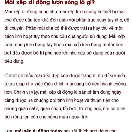
Mái xếp di động lượn sóng là gì?
Mái xếp di động cũng như mái xếp lượn sóng là thiết bị mái
che được cấu tạo khá đơn giản với phần trục quay tay nhẹ, dễ
di chuyển. Phần mái che có thể được trải ra hay thu về một
cách linh hoạt tùy theo nhu cầu của người sử dụng. Mái xếp
lượn sóng kéo bằng tay hoặc mái xếp kéo bằng motor kéo
bạt đều được bố trí phù hợp khi nhu cầu sử dụng của người
tiêu dùng.
Ở một số mẫu mái xếp đẹp còn được trang bị bộ điều khiển
từ xa giúp cho việc điều chỉnh mái càng trở nên nhanh chóng
hơn. Chính vì vậy, mái xếp di động là sản phẩm đang ngày
càng được ưa chuộng bởi tính linh hoạt và thuận tiện cho
những quán cafe, quán nhậu, hồ bơi , trường học, nơi có diện
tích rộng lớn cần che nắng mưa ngoài trời.
Loại
mái xếp di động today
này rất thích hợp dành cho