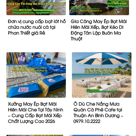
Đơn vị cung cấp bạt lót hồ
Gia Công May Ép Bạt Mái
chứa nước nuôi cá tại
Hiên Mái Xếp, Bạt Kéo Di
Phan Thiết giá Rẻ
Động Tân Lập Buôn Ma
Thuột
Xưởng May Ép Bạt Mái
Ô Dù Che Nắng Mưa
Hiên Mái Che Tại Tây Ninh
Quán Cà Phê Cafe tại
– Cung Cấp Bạt Mái Xếp
Thuận An Bình Dương –
Chất Lượng Cao 2026
0979.10.2222