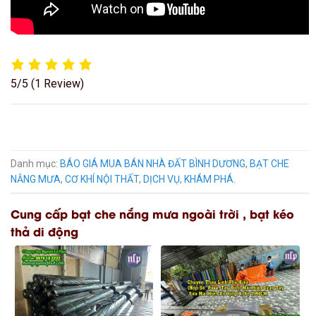
5/5
(1 Review)
Danh mục:
BÁO GIÁ MUA BÁN NHÀ ĐẤT BÌNH DƯƠNG
,
BẠT CHE
NẮNG MƯA
,
CƠ KHÍ NỘI THẤT
,
DỊCH VỤ
,
KHÁM PHÁ
.
Cung cấp bạt che nắng mưa ngoài trời , bạt kéo
thả di động