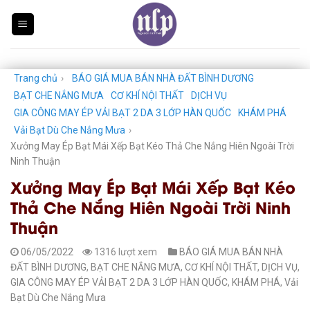
Skip
to
content
Trang chủ
›
BÁO GIÁ MUA BÁN NHÀ ĐẤT BÌNH DƯƠNG
BẠT CHE NẮNG MƯA
CƠ KHÍ NỘI THẤT
DỊCH VỤ
GIA CÔNG MAY ÉP VẢI BẠT 2 DA 3 LỚP HÀN QUỐC
KHÁM PHÁ
Vải Bạt Dù Che Nắng Mưa
›
Xưởng May Ép Bạt Mái Xếp Bạt Kéo Thả Che Nắng Hiên Ngoài Trời
Ninh Thuận
Xưởng May Ép Bạt Mái Xếp Bạt Kéo
Thả Che Nắng Hiên Ngoài Trời Ninh
Thuận
06/05/2022
1316 lượt xem
BÁO GIÁ MUA BÁN NHÀ
ĐẤT BÌNH DƯƠNG
,
BẠT CHE NẮNG MƯA
,
CƠ KHÍ NỘI THẤT
,
DỊCH VỤ
,
GIA CÔNG MAY ÉP VẢI BẠT 2 DA 3 LỚP HÀN QUỐC
,
KHÁM PHÁ
,
Vải
Bạt Dù Che Nắng Mưa