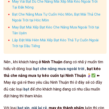
May Vải Bạt Dù Che Nắng Mái Xếp Mái Kéo Ngoài Trời
Tại Đắk Nông
Bạt Che Nắng Mưa Tự Cuốn Hóc Môn, Bạt Mái Thả Che
Ngoài Trời tại Hóc Môn
May Bạt Mái Xếp Bạt Kéo Che Nắng Mưa Ngoài Trời tại
Tân Uyên
Lắp Đặt Mái Hiên Mái Xếp Bạt Kéo Thả Tự Cuốn Ngoài
Trời tại Dầu Tiếng
Nên , khi khách hàng
ở Ninh Thuận
đang có nhã ý muốn tìm
hiểu về dòng loại
bạt che nắng mưa ngoài trời
,
bạt kéo
thả che nắng mưa tự kéo cuốn tại Ninh Thuận
➽
May ép giá rẻ theo yêu cầu Ninh Thuận thì ở đây sẽ có đầy
đủ các loại
bạt
để cho khách hàng đang có nhu cầu muốn
đặt hàng thì tham khảo.
Với loại
bạt xịn, giá lại rẻ
,
may ép thành phẩm
luôn thì còn