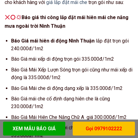
cho khách hàng với
giá lắp đặt mái che
trọn gói như sau:
Báo giá thi công lắp đặt mái hiên mái che nắng
mưa ngoài trời Ninh Thuận
Báo Giá mái hiên di động Nình Thuận
lắp đặt trọn gói
240.000đ/1m2
Báo Giá mái xếp di động trọn gói 335.000đ/1m2
Báo Giá Mái Xếp Lượn Sóng trọn gói cũng như mái xếp di
động là 335.000đ/1m2
Báo Giá Mái che di động dạng xếp là 335.000đ/1m2
Báo Giá mái che cố định dạng hiên che là cũng
230.000đ/1m2
Báo Giá Mái Hiên Che Nắng Chữ A giá 300.000đ/1m2
Báo giá lắp mái che hồ bơi che nắng mưa ngoài trời là
XEM MẪU BÁO GIÁ
Gọi 0979102222
335.000đ/1m2