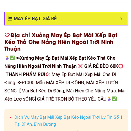
MAY ÉP BẠT GIÁ RẺ
Địa chỉ Xưởng May Ép Bạt Mái Xếp Bạt
Kéo Thả Che Nắng Hiên Ngoài Trời Ninh
Thuận
➽Xưởng May Ép Bạt Mái Xếp Bạt Kéo Thả Che
Nắng Hiên Ngoài Trời Ninh Thuận
GIÁ RẺ BÈO 68K
THÀNH PHẨM RÙI
May Ép Bạt Mái Xếp Mái Che Di
Động. ❖+1000 Mẫu MÁI XẾP DI ĐỘNG, MÁI XẾP LƯỢN
SÓNG【Mái Bạt Kéo Di Động, Mái Hiên Che Nắng Mưa, Mái
Xếp Lượ sÓNG] GIÁ TRẺ TRỌN BỘ THEO YÊU CẦU
Dịch Vụ May Bạt Mái Xếp Bạt Kéo Ngoài Trời Uy Tín Số 1
Tại Dĩ An, Bình Dương